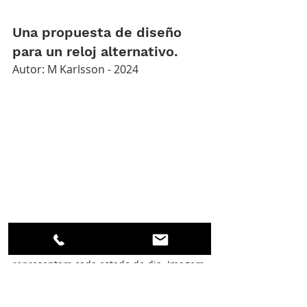
Una propuesta de diseño 
para un reloj alternativo.
Autor: M Karlsson - 2024
Demonstração das cinco tonalidades que 
representam cada estado do dia. Imagem 
do autor.