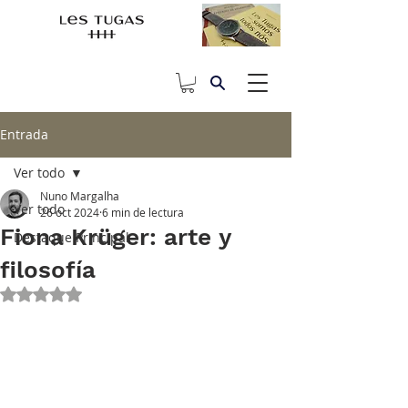
Entrada
Ver todo
Nuno Margalha
Ver todo
26 oct 2024
6 min de lectura
Fiona Krüger: arte y
Destaque Principal
filosofía
Obtuvo NaN de 5 estrellas.