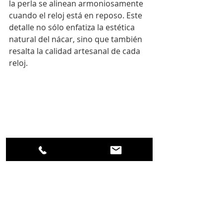
la perla se alinean armoniosamente 
cuando el reloj está en reposo. Este 
detalle no sólo enfatiza la estética 
natural del nácar, sino que también 
resalta la calidad artesanal de cada 
reloj.
Fiona Krüger: Rostro de TASAKI
El calibre FK:μ: arte en 
movimiento