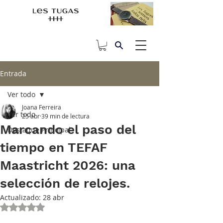
Entrada
Ver todo
Joana Ferreira
Ver todo
25 abr
39 min de lectura
Marcando el paso del
Destaque Principal
tiempo en TEFAF
Maastricht 2026: una
selección de relojes.
Actualizado:
28 abr
Obtuvo NaN de 5 estrellas.