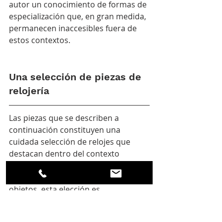
autor un conocimiento de formas de 
especialización que, en gran medida, 
permanecen inaccesibles fuera de 
estos contextos.
Una selección de piezas de 
relojería
Las piezas que se describen a 
continuación constituyen una 
cuidada selección de relojes que 
destacan dentro del contexto 
general de la edición de 2026. Si bien 
podrían haberse incluido otros 
objetos, esta elección es 
necesariamente selectiva y no 
pretende establecer una jerarquía 