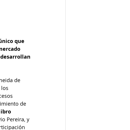
 único que 
-mercado 
desarrollan 
meida de 
 los 
cesos 
cimiento de 
ibro 
vio Pereira, y 
rticipación 