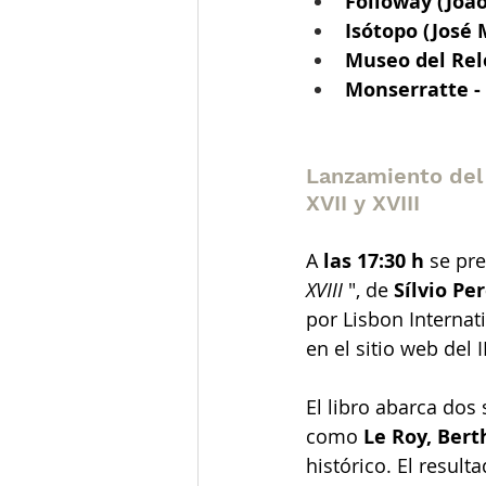
Followay (João
Isótopo (José 
Museo del Rel
Monserratte -
Lanzamiento del l
XVII y XVIII
A
las 17:30 h
se pr
XVIII
", de
Sílvio Pe
por Lisbon Internati
en el sitio web del 
El libro abarca dos
como
Le Roy, Bert
histórico. El resul