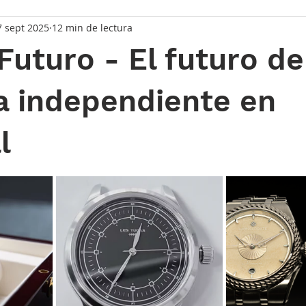
7 sept 2025
12 min de lectura
uturo - El futuro de
ía independiente en
l
strellas.