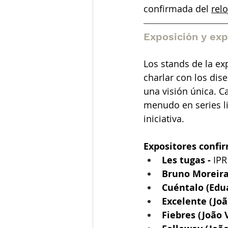
confirmada del
rel
Exposición y exp
Los stands de la ex
charlar con los dis
una visión única. C
menudo en series li
iniciativa.
Expositores confi
Les tugas -
IPR
Bruno Moreir
Cuéntalo (Edu
Excelente (Joã
Fiebres (João 