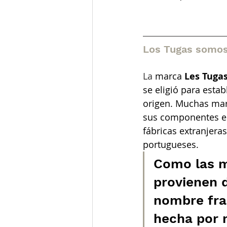
Los Tugas somos
La 
marca
Les Tuga
se eligió para estab
origen. Muchas marc
sus componentes en
fábricas extranjer
portugueses.
Como las m
provienen d
nombre fran
hecha por 