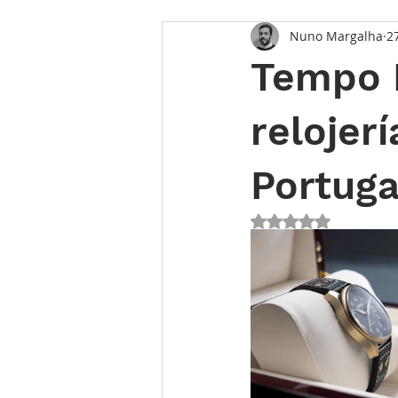
Nuno Margalha
2
Tempo F
relojer
Portuga
Obtuvo NaN de 5 e