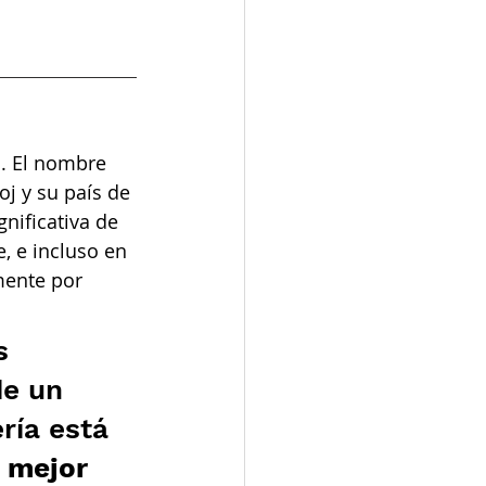
a. El nombre 
oj y su país de 
nificativa de 
 e incluso en 
mente por 
s 
de un 
ría está 
a mejor 