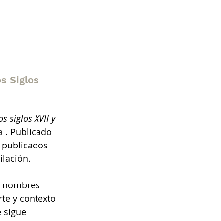
s Siglos 
s siglos XVII y 
a 
. Publicado 
s publicados 
ilación.
do nombres 
rte y contexto 
 sigue 