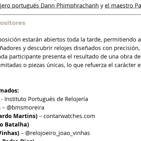
ojero portugués Dann Phimphrachanh
y
el maestro Pa
ositores
posición estarán abiertos toda la tarde, permitiendo a
eñadores y descubrir relojes diseñados con precisión, 
ada participante presenta el resultado de una obra de 
mitadas o piezas únicas, lo que refuerza el carácter e
rmados:
 - Instituto Portugués de Relojería
a
– @bmsmoreira
ardo Martins)
–
contarwatches.com
o Batalha)
Vinhas)
– @relojoeiro_joao_vinhas