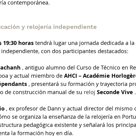
ería contemporánea.
cación y relojería independiente
as 19:30 horas
tendrá lugar una jornada dedicada a la
 independiente, con dos participantes destacados:
rachanh
, antiguo alumno del Curso de Técnico en Rel
sboa y actual miembro de
AHCI – Académie Horlogèr
épendants
, presentará su formación y trayectoria pro
o de construcción manual de su
 reloj 
Seconde Vive
.
io
, ex profesor de Dann y actual director del mismo 
cómo se organiza la enseñanza de la relojería en Portu
structura pedagógica existente y señalará los principa
enta la formación hoy en día.