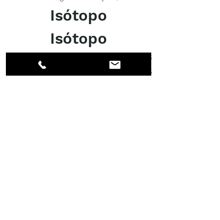
Isótopo
Isótopo
OFERTA DE ENVÍO Y DESPACHO DE ADUANAS
OFERTA DE ENVÍO Y DESPACHO DE ADUANAS
Excelente
ACERCA DE LOS DPI
Facebook
LinkedIn
Instagram
Miembros
Cuenta