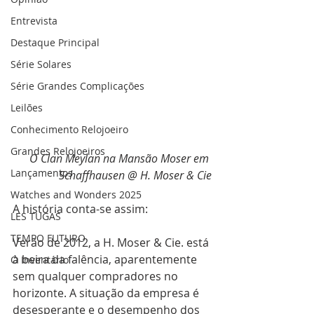
Entrevista
Destaque Principal
Série Solares
Série Grandes Complicações
Leilões
Conhecimento Relojoeiro
Grandes Relojoeiros
 O Clan Meylan na Mansão Moser em 
Lançamentos
Schaffhausen @ H. Moser & Cie
Watches and Wonders 2025
A história conta-se assim:
LES TUGAS
TEMPO FUTURO
Verão de 2012, a H. Moser & Cie. está 
à beira da falência, aparentemente 
O Inventário
sem qualquer compradores no 
horizonte. A situação da empresa é 
desesperante e o desempenho dos 