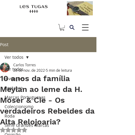
Post
Ver todos
Carlos Torres
Ver todos
28 de nov. de 2022
5 min de leitura
10 anos da família
Invenções
Meylan ao leme da H.
Restauro
Marcas Portuguesas
Moser & Cie - Os
Coleccionismo
verdadeiros Rebeldes da
Roda
Alta Relojoaria?
Série Grandes Marcas
Avaliado com NaN de 5 estrelas.
Opinião