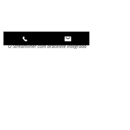
O Streamliner com bracelete integrada 
da H.Moser & Cie @ H. Moser & Cie
Em 2022, a H. Moser & Cie. 
representa uma empresa de 
relojoaria de excepção, construída 
sobre raízes tradicionais, mas 
senhora de uma elegância 
intemporal com um toque 
artisticamente provocativo. A marca 
goza hoje de uma independência e 
flexibilidade que lhe permite uma 
enorme liberdade de ação e 