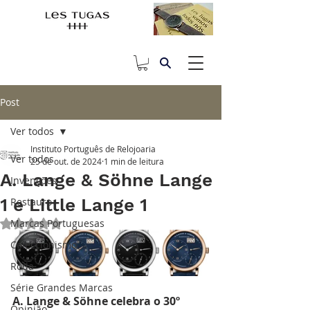
Post
Ver todos
Instituto Português de Relojoaria
Ver todos
25 de out. de 2024
1 min de leitura
A. Lange & Söhne Lange
Invenções
1 e Little Lange 1
Restauro
Marcas Portuguesas
Avaliado com NaN de 5 estrelas.
Coleccionismo
Roda
Série Grandes Marcas
A. Lange & Söhne celebra o 30º 
Opinião