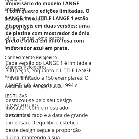
aniversário do modelo LANGE 
Entrevista
1 com quatro edições limitadas. O 
LANGE 1 e o LITTLE LANGE 1 estão 
Destaque Principal
disponíveis em duas versões: uma 
Série Solares
de platina com mostrador de ónix 
Série Grandes Complicações
preto e outra em ouro rosa com 
Leilões
mostrador azul em prata.
Conhecimento Relojoeiro
Cada versão do LANGE 1 é limitada a 
Grandes Relojoeiros
300 peças, enquanto o LITTLE LANGE 
Lançamentos
1 está limitado a 150 exemplares. O 
LANGE 1 foi lançado em 1994 e 
Watches and Wonders 2025
LES TUGAS
destacou-se pelo seu design 
TEMPO FUTURO
inovador, com o mostrador 
descentralizado e a data de grande 
O Inventário
dimensão. O equilíbrio estético 
deste design segue a proporção 
áurea, mantendo a sua 