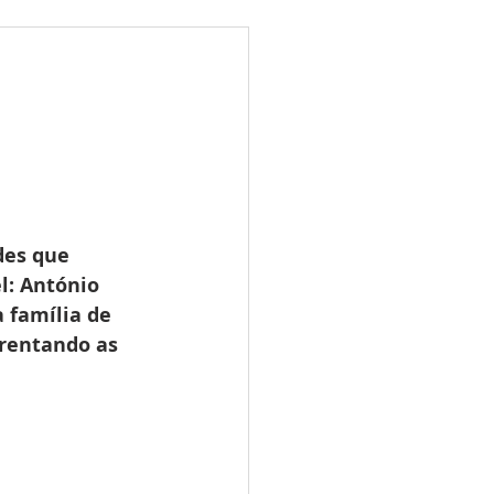
ões
Leilões
s 2025
LES TUGAS
des que 
l: António 
família de 
frentando as 