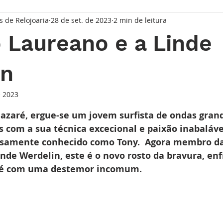
s de Relojoaria
28 de set. de 2023
2 min de leitura
taque Principal
Série Solares
Série Grandes Complicaç
 Laureano e a Linde
randes Relojoeiros
Lançamentos
Watches and Wonder
in
e 2023
io
de 5 estrelas.
Nazaré, ergue-se um jovem surfista de ondas gran
 com a sua técnica excecional e paixão inabaláve
samente conhecido como Tony.  Agora membro da 
nde Werdelin, este é o novo rosto da bravura, en
ré com uma destemor incomum.