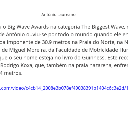
António Laureano
 o Big Wave Awards na categoria The Biggest Wave, 
de António ouviu-se por todo o mundo quando ele en
da imponente de 30,9 metros na Praia do Norte, na N
de Miguel Moreira, da Faculdade de Motricidade Hu
 que o seu nome esteja no livro do Guinness. Este rec
o Rodrigo Koxa, que, também na praia nazarena, enfre
,4 metros.
tic.com/video/c4cb14_2008e3b078ef49038391b1404c6c3e2d/