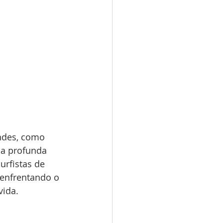
ndes, como 
a profunda 
rfistas de 
nfrentando o 
vida.