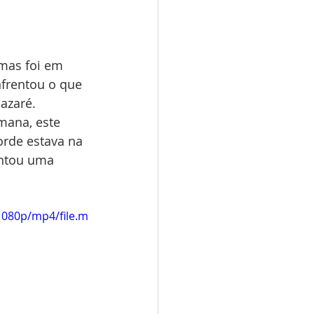
mas foi em 
frentou o que 
azaré. 
mana, este 
orde estava na 
ntou uma  
1080p/mp4/file.m