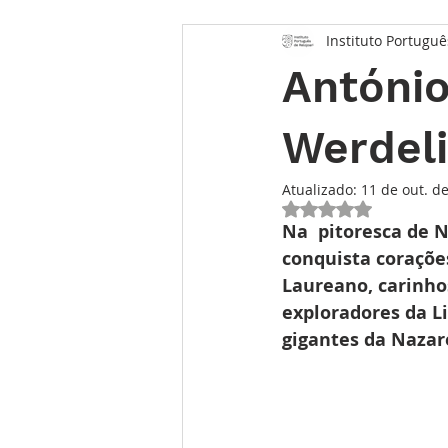
Instituto Portuguê
Opinião
Entrevista
Des
António
Conhecimento Relojoeiro
G
Werdel
Atualizado:
11 de out. d
TEMPO FUTURO
O Inventár
Avaliado com NaN 
Na  pitoresca de 
conquista corações
Laureano, carinho
exploradores da Li
gigantes da Naza