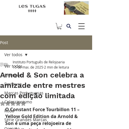
Post
Ver todos
Instituto Português de Relojoaria
Ver todos
15 de mai. de 2025
2 min de leitura
Arnold & Son celebra a
Invenções
amizade entre mestres
Restauro
Marcas Portuguesas
com edição limitada
Coleccionismo
Avaliado com NaN de 5 estrelas.
O Constant Force Tourbillon 11 – 
Roda
Yellow Gold Edition da Arnold & 
Série Grandes Marcas
Son é uma peça relojoeira de 
Opinião