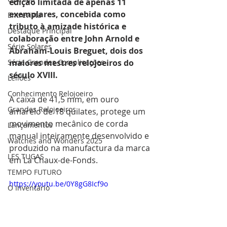
edição limitada de apenas 11 
exemplares, concebida como 
Entrevista
tributo à amizade histórica e 
Destaque Principal
colaboração entre John Arnold e 
Série Solares
Abraham-Louis Breguet, dois dos 
Série Grandes Complicações
maiores mestres relojoeiros do 
século XVIII.
Leilões
Conhecimento Relojoeiro
A caixa de 41,5 mm, em ouro 
Grandes Relojoeiros
amarelo de 18 quilates, protege um 
movimento mecânico de corda 
Lançamentos
manual inteiramente desenvolvido e 
Watches and Wonders 2025
produzido na manufactura da marca 
LES TUGAS
em La Chaux-de-Fonds. 
TEMPO FUTURO
https://youtu.be/0Y8gG8Icf9o
O Inventário