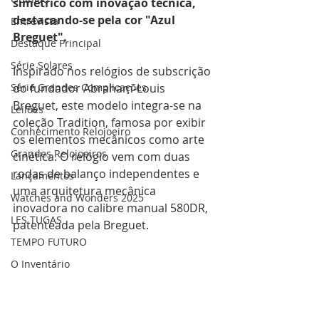
simétrico com inovação técnica, 
destacando-se pela cor "Azul 
Entrevista
Breguet". 
Destaque Principal
Série Solares
Inspirado nos relógios de subscrição 
Série Grandes Complicações
do fundador Abraham-Louis 
Breguet, este modelo integra-se na 
Leilões
coleção Tradition, famosa por exibir 
Conhecimento Relojoeiro
os elementos mecânicos como arte 
Grandes Relojoeiros
cinética. O relógio vem com duas 
rodas de balanço independentes e 
Lançamentos
uma arquitetura mecânica 
Watches and Wonders 2025
inovadora no calibre manual 580DR, 
LES TUGAS
patenteada pela Breguet. 
TEMPO FUTURO
O Inventário