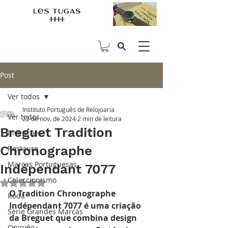
Post
Ver todos
Instituto Português de Relojoaria
Ver todos
22 de nov. de 2024
2 min de leitura
Breguet Tradition
Invenções
Chronographe
Restauro
Marcas Portuguesas
Indépendant 7077
Coleccionismo
Avaliado com NaN de 5 estrelas.
O Tradition Chronographe 
Roda
Indépendant 7077 é uma criação 
Série Grandes Marcas
da Breguet que combina design 
Opinião