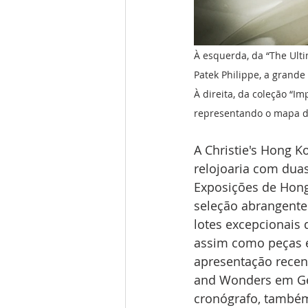
À esquerda, da “The Ulti
Patek Philippe, a grande
À direita, da coleção “I
representando o mapa da
A Christie's Hong K
relojoaria com dua
Exposições de Hong
seleção abrangente
lotes excepcionais 
assim como peças e
apresentação recen
and Wonders em Gen
cronógrafo, também