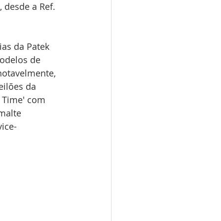
 desde a Ref. 
as da Patek 
odelos de 
notavelmente, 
eilões da 
d Time' com 
malte 
ice-