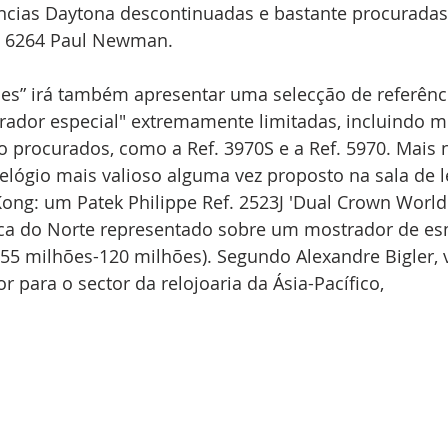
ncias Daytona descontinuadas e bastante procuradas,
. 6264 Paul Newman.
es” irá também apresentar uma selecção de referênci
rador especial" extremamente limitadas, incluindo m
o procurados, como a Ref. 3970S e a Ref. 5970. Mais 
 relógio mais valioso alguma vez proposto na sala de l
Kong: um Patek Philippe Ref. 2523J 'Dual Crown Worl
a do Norte representado sobre um mostrador de es
 55 milhões-120 milhões). Segundo Alexandre Bigler, v
or para o sector da relojoaria da Ásia-Pacífico, 