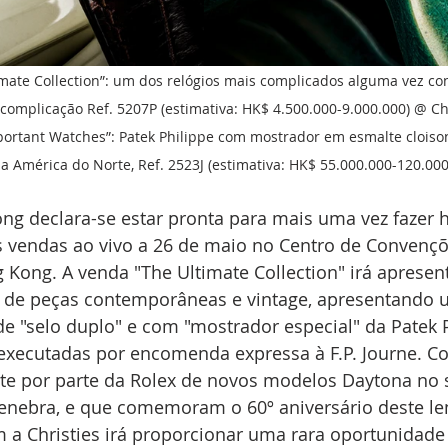
mate Collection”: um dos relógios mais complicados alguma vez con
 complicação Ref. 5207P (estimativa: HK$ 4.500.000-9.000.000) @ Ch
mportant Watches”: Patek Philippe com mostrador em esmalte cloiso
 América do Norte, Ref. 2523J (estimativa: HK$ 55.000.000-120.000
ong declara-se estar pronta para mais uma vez fazer h
s vendas ao vivo a 26 de maio no Centro de Convençõ
 Kong. A venda "The Ultimate Collection" irá apresen
 de peças contemporâneas e vintage, apresentando u
de "selo duplo" e com "mostrador especial" da Patek P
xecutadas por encomenda expressa à F.P. Journe. C
te por parte da Rolex de novos modelos Daytona no 
ebra, e que comemoram o 60º aniversário deste le
 a Christies irá proporcionar uma rara oportunidade 