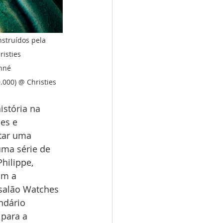
struídos pela 
risties
nné 
.000) @ Christies
istória na 
es e 
tar uma 
ma série de 
hilippe, 
om a 
salão Watches 
ndário 
para a 