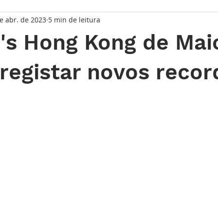
e abr. de 2023
5 min de leitura
taque Principal
Série Solares
Série Grandes Complicaç
e's Hong Kong de Mai
randes Relojoeiros
Lançamentos
Watches and Wonder
registar novos recor
de 5 estrelas.
io