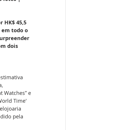
r HK$ 45,5 
 em todo o 
surpreender 
m dois 
stimativa 
, 
t Watches” e 
World Time' 
lojoaria 
dido pela 