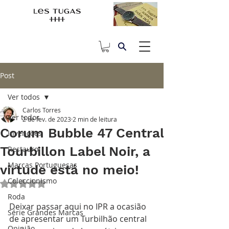
Post
Ver todos
Carlos Torres
Ver todos
2 de fev. de 2023
2 min de leitura
Corum Bubble 47 Central
Invenções
Tourbillon Label Noir, a
Restauro
Marcas Portuguesas
virtude está no meio!
Coleccionismo
Avaliado com NaN de 5 estrelas.
Roda
Deixar passar aqui no IPR a ocasião 
Série Grandes Marcas
de apresentar um Turbilhão central 
Opinião