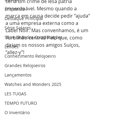
seria um crime de lesa pátria 
imperdoável. Mesmo quando a 
Entrevista
marca em causa decide pedir “ajuda” 
Destaque Principal
a uma empresa externa como a 
Série Solares
Label Noir. Mas convenhamos, é um 
Série Grandes Complicações
Turbilhão central! Pelo que, como 
diriam os nossos amigos Suíços, 
Leilões
“allez-y”!
Conhecimento Relojoeiro
Grandes Relojoeiros
Lançamentos
Watches and Wonders 2025
LES TUGAS
TEMPO FUTURO
O Inventário