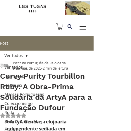
Post
Ver todos
Instituto Português de Relojoaria
Ver todos
9 de mai. de 2025
2 min de leitura
Curvy Purity Tourbillon
Invenções
Ruby: A Obra-Prima
Restauro
Marcas Portuguesas
Solidária da ArtyA para a
Coleccionismo
Fundação Dufour
Roda
Avaliado com NaN de 5 estrelas.
A ArtyA Genève, relojoaria 
Série Grandes Marcas
independente sediada em 
Opinião