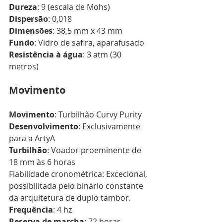
Dureza
: 9 (escala de Mohs)
Dispersão
: 0,018
Dimensões
: 38,5 mm x 43 mm
Fundo
: Vidro de safira, aparafusado
Resistência à água
: 3 atm (30 
metros)
Movimento
Movimento
: Turbilhão Curvy Purity
Desenvolvimento
: Exclusivamente 
para a ArtyA
Turbilhão
: Voador proeminente de 
18 mm às 6 horas
Fiabilidade cronométrica: Excecional, 
possibilitada pelo binário constante 
da arquitetura de duplo tambor.
Frequência
: 4 hz 
Reserva de marcha
: 72 horas