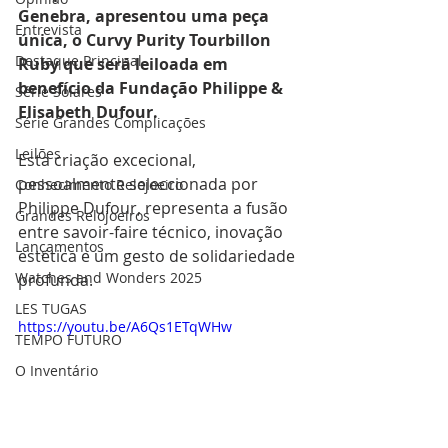
Genebra, apresentou uma peça 
Entrevista
única, o Curvy Purity Tourbillon 
Destaque Principal
Ruby que será leiloada em 
benefício da Fundação Philippe & 
Série Solares
Elisabeth Dufour. 
Série Grandes Complicações
Leilões
Esta criação excecional, 
pessoalmente seleccionada por 
Conhecimento Relojoeiro
Philippe Dufour, representa a fusão 
Grandes Relojoeiros
entre savoir-faire técnico, inovação 
Lançamentos
estética e um gesto de solidariedade 
Watches and Wonders 2025
profunda.
LES TUGAS
https://youtu.be/A6Qs1ETqWHw
TEMPO FUTURO
O Inventário