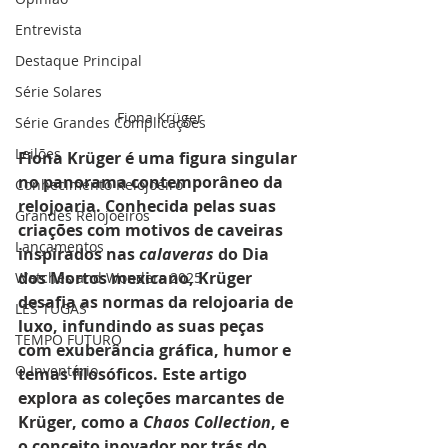
Entrevista
Destaque Principal
Série Solares
Fiona Krüger
Série Grandes Complicações
Leilões
Fiona Krüger é uma figura singular 
no panorama contemporâneo da 
Conhecimento Relojoeiro
relojoaria. Conhecida pelas suas 
Grandes Relojoeiros
criações com motivos de caveiras 
Lançamentos
inspirados nas 
calaveras
 do Dia 
dos Mortos mexicano, Krüger 
Watches and Wonders 2025
desafia as normas da relojoaria de 
LES TUGAS
luxo, infundindo as suas peças 
TEMPO FUTURO
com exuberância gráfica, humor e 
O Inventário
temas filosóficos. Este artigo 
explora as coleções marcantes de 
Krüger, como a 
Chaos Collection
, e 
o conceito inovador por trás do 