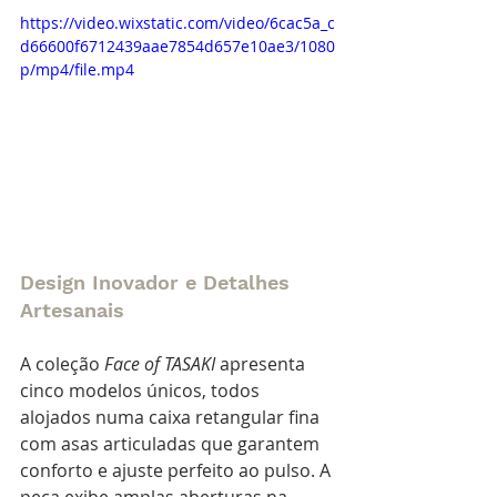
https://video.wixstatic.com/video/6cac5a_c
d66600f6712439aae7854d657e10ae3/1080
p/mp4/file.mp4
Design Inovador e Detalhes 
Artesanais
A coleção 
Face of TASAKI
 apresenta 
cinco modelos únicos, todos 
alojados numa caixa retangular fina 
com asas articuladas que garantem 
conforto e ajuste perfeito ao pulso. A 
peça exibe amplas aberturas na 