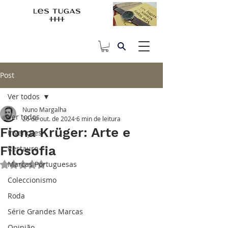
Post
Ver todos
Nuno Margalha
Ver todos
26 de out. de 2024
6 min de leitura
Fiona Krüger: Arte e
Invenções
Filosofia
Restauro
Marcas Portuguesas
Avaliado com NaN de 5 estrelas.
Coleccionismo
Roda
Série Grandes Marcas
Opinião