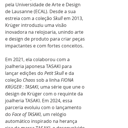
pela Universidade de Arte e Design 
de Lausanne (ECAL). Desde a sua 
estreia com a coleção 
Skull
 em 2013, 
Krüger introduziu uma visão 
inovadora na relojoaria, unindo arte 
e design de produto para criar peças 
impactantes e com fortes conceitos.
Em 2021, ela colaborou com a 
joalheria japonesa TASAKI para 
lançar edições do 
Petit Skull
 e da 
coleção 
Chaos
 sob a linha 
FIONA 
KRÜGER : TASAKI
, uma série que une o 
design de Krüger com o requinte da 
joalheria TASAKI. Em 2024, essa 
parceria evoluiu com o lançamento 
do 
Face of TASAKI
, um relógio 
automático inspirado na herança 
rica da marca TASAKI, e desenvolvido 