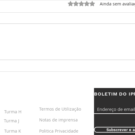
Avaliado com 0 de 5 estrel
Ainda sem avalia
H. Moser & Cie. Endeavour
10 a
Perpetual Calendar
ao l
- Os
da A
BOLETIM DO IP
S
LINKS ÚTEIS
Termos de Utilização
Turma H
Notas de imprensa
Turma J
Subscrever e a
Turma K
Politica Privacidade