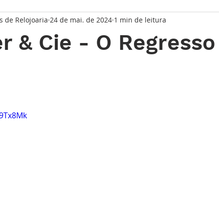
s de Relojoaria
24 de mai. de 2024
1 min de leitura
taque Principal
Série Solares
Série Grandes Complicaç
r & Cie - O Regresso
randes Relojoeiros
Lançamentos
Watches and Wonder
de 5 estrelas.
io
z9Tx8Mk