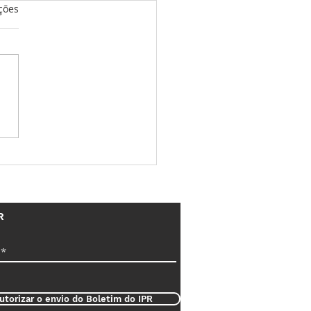
as.
ções
nos da família Meylan
eme da H. Moser & Cie
 verdadeiros Rebeldes
lta Relojoaria?
R
utorizar o envio do Boletim do IPR