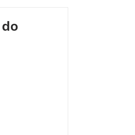
ões
Leilões
 do
s 2025
LES TUGAS