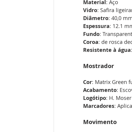
Material
: Aço
Vidro
: Safira ligei
Diâmetro
: 40,0 mm
Espessura
: 12.1 m
Fundo
: Transparent
Coroa
: de rosca d
Resistente à água
Mostrador 
Cor
: Matrix Green f
Acabamento
: Esco
Logótipo
: H. Moser
Marcadores
: Aplic
Movimento 