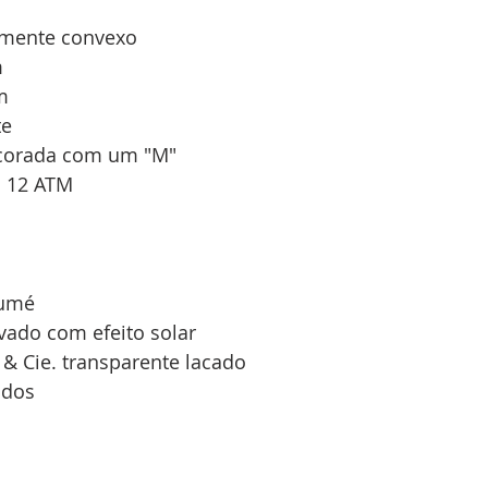
ramente convexo 
 
m
e 
ecorada com um "M" 
: 12 ATM 
umé  
vado com efeito solar 
 & Cie. transparente lacado 
ados