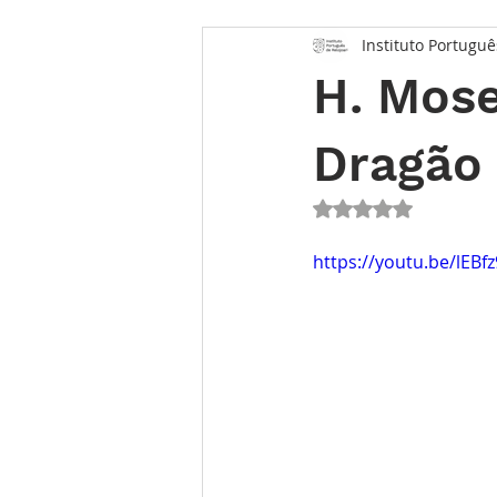
Instituto Portuguê
Opinião
Entrevista
Des
H. Mose
Conhecimento Relojoeiro
G
Dragão
Avaliado com NaN 
TEMPO FUTURO
O Inventár
https://youtu.be/lEBf