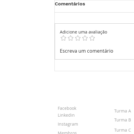
Comentários
Adicione uma avaliação
H. Moser & Cie. Citrus
Escreva um comentário
Green
SOBRE O IPR
TURMA
Facebook
Turma A
Linkedin
Turma B
Instagram
Turma C
Membros