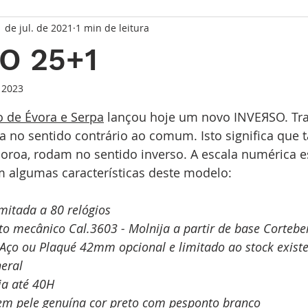
1 de jul. de 2021
1 min de leitura
taque Principal
Série Solares
Série Grandes Complicaç
O 25+1
randes Relojoeiros
Lançamentos
Watches and Wonder
 2023
de 5 estrelas.
 de Évora e Serpa
 lançou hoje um novo INVEЯSO. Tra
a no sentido contrário ao comum. Isto significa que t
io
coroa, rodam no sentido inverso. A escala numérica 
am algumas características deste modelo:
mitada a 80 relógios
o mecânico Cal.3603 - Molnija a partir de base Cortebe
 Aço ou Plaqué 42mm opcional e limitado ao stock exist
neral
ia até 40H
 em pele genuína cor preto com pesponto branco