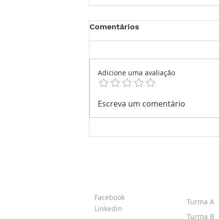
Comentários
Adicione uma avaliação
Marcas Portuguesas de
Escreva um comentário
Relógios: Entre a Técnica e
a Identidade
SOBRE O IPR
TURMA
Facebook
Turma A
Linkedin
Turma B