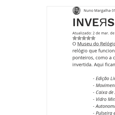
Nuno Margalha
3
Opinião
Entrevista
Des
INVEЯS
Conhecimento Relojoeiro
G
Atualizado:
2 de mar. de
Avaliado com NaN 
O 
Museu do Relógio
relógio que funcion
TEMPO FUTURO
O Inventár
ponteiros, como a 
invertida. Aqui fic
- 
Edição Li
- Moviment
- Caixa de
- Vidro Mi
- Autonom
- Pulseira