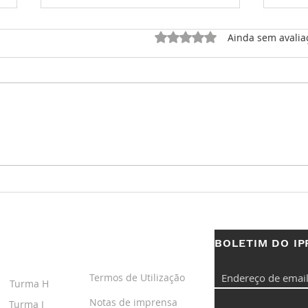
Avaliado com 0 de 5 estrel
Ainda sem avalia
O Tempo que Criou a
O T
Ciência: O Papel do
Hist
Relógio na Revolução
Ste
Científica (1500–1700)
BOLETIM DO IP
S
LINKS ÚTEIS
Termos de Utilização
Turma H
Notas de imprensa
Turma J