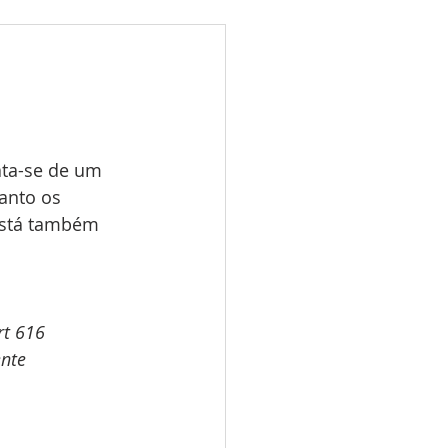
ões
Leilões
s 2025
LES TUGAS
ta-se de um 
anto os 
está também 
rt 616
ente