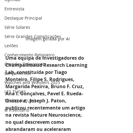
Entrevista
Destaque Principal
Série Solares
Série Grandes Complicações
Imagem gerada por AI
Leilões
Conhecimento Relojoeiro
Uma equipa de investigadores do 
Grandes Relojoeiros
Champalimaud Research Learning 
Lab, constituída por Tiago 
Lançamentos
Monteiro, Filipe S. Rodrigues, 
Watches and Wonders 2025
Margarida Pexirra, Bruno F. Cruz, 
LES TUGAS
Ana I. Gonçalves, Pavel E. Rueda-
Orozco e,  Joseph J. Paton,  
TEMPO FUTURO
publicou recentemente um artigo 
O Inventário
na revista Nature Neuroscience, 
no qual descrevem como 
abrandaram ou aceleraram 