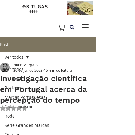
Post
Ver todos
Nuno Margalha
Ver todos
29 de jul. de 2023
15 min de leitura
Investigação científica
Invenções
em Portugal acerca da
Restauro
Marcas Portuguesas
percepção do tempo
Coleccionismo
Avaliado com NaN de 5 estrelas.
Roda
Série Grandes Marcas
Opinião