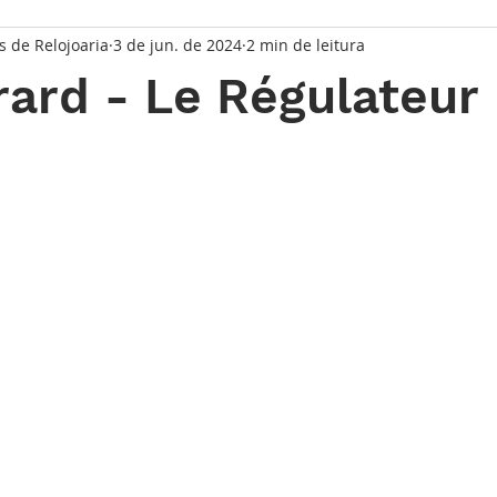
s de Relojoaria
3 de jun. de 2024
2 min de leitura
taque Principal
Série Solares
Série Grandes Complicaç
rard - Le Régulateur
randes Relojoeiros
Lançamentos
Watches and Wonder
de 5 estrelas.
io