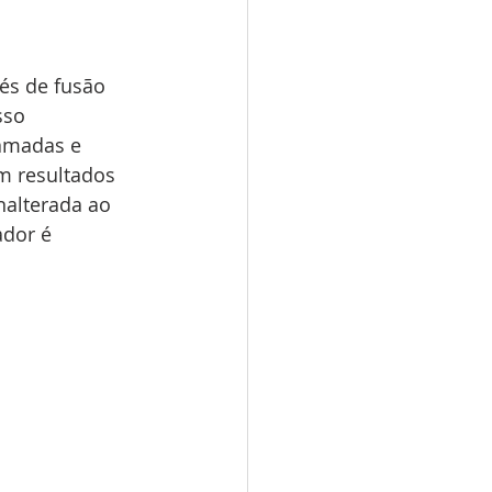
és de fusão 
sso 
camadas e 
m resultados 
nalterada ao 
dor é 