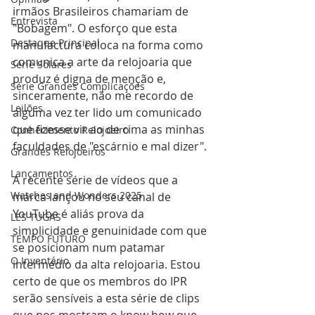
irmãos Brasileiros chamariam de 
Entrevista
"Bobagem". O esforço que esta 
Destaque Principal
manufactura coloca na forma como 
comunica a arte da relojoaria que 
Série Solares
produz é digna de menção e, 
Série Grandes Complicações
sinceramente, não me recordo de 
Leilões
alguma vez ter lido um comunicado 
que fizesse vir ao de cima as minhas 
Conhecimento Relojoeiro
faculdades de "escárnio e mal dizer".
Grandes Relojoeiros
Lançamentos
A recente série de vídeos que a 
Watches and Wonders 2025
marca lançou no seu canal de 
YouTube é aliás prova da 
LES TUGAS
simplicidade e genuinidade com que 
TEMPO FUTURO
se posicionam num patamar 
O Inventário
intermédio da alta relojoaria. Estou 
certo de que os membros do IPR 
serão sensíveis a esta série de clips 
que nos mostram o know how que 