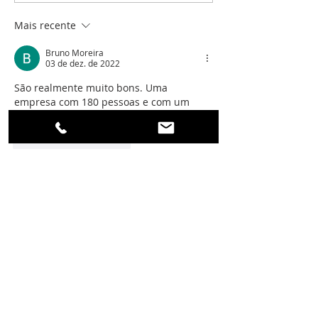
Mais recente
A data, segundo a Nomos
Glashütte - em passo
Bruno Moreira
03 de dez. de 2022
acelerado rumo ao ano novo!
São realmente muito bons. Uma 
empresa com 180 pessoas e com um 
atendimento ao cliente do melhor.
Curtir
Responder
Login
© Instituto Português de Relojoaria, 2024
Isotope