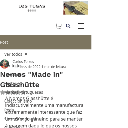
Post
Ver todos
Carlos Torres
Ver todos
3 de dez. de 2022
1 min de leitura
Nomos "Made in"
Invenções
Glasshütte
Restauro
Marcas Portuguesas
Avaliado com NaN de 5 estrelas.
A Nomos Glasshütte é 
Coleccionismo
indiscutivelmente uma manufactura 
Roda
extremamente interessante que faz 
um esforço genuíno para se manter 
Série Grandes Marcas
à margem daquilo que os nossos 
Opinião