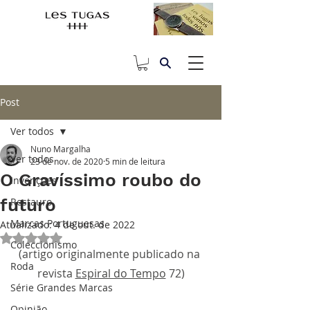
Post
Ver todos
Nuno Margalha
Ver todos
23 de nov. de 2020
5 min de leitura
O Gravíssimo roubo do
Invenções
futuro
Restauro
Marcas Portuguesas
Atualizado:
4 de out. de 2022
Avaliado com NaN de 5 estrelas.
Coleccionismo
(artigo originalmente publicado na 
Roda
revista 
Espiral do Tempo
 72)
Série Grandes Marcas
Opinião