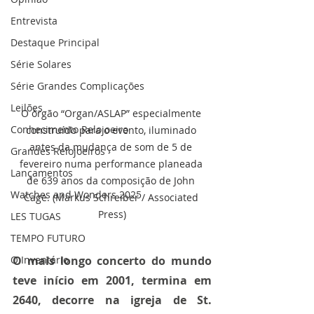
Entrevista
Destaque Principal
Série Solares
Série Grandes Complicações
Leilões
O órgão “Organ/ASLAP” especialmente 
Conhecimento Relojoeiro
construído para o evento, iluminado 
antes da mudança de som de 5 de 
Grandes Relojoeiros
fevereiro numa performance planeada 
Lançamentos
de 639 anos da composição de John 
Watches and Wonders 2025
Cage. (Markus Schreiber / Associated 
Press)
LES TUGAS
TEMPO FUTURO
O mais longo concerto do mundo 
O Inventário
teve início em 2001, termina em 
2640, decorre na igreja de St. 