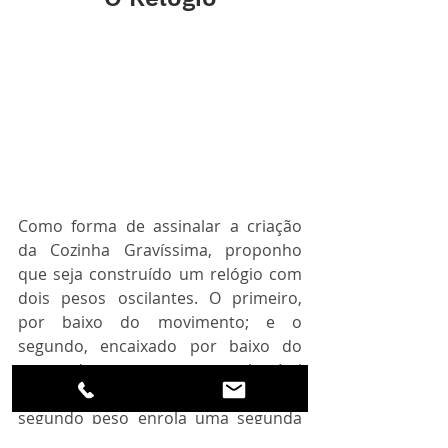
Como forma de assinalar a criação 
da Cozinha Gravíssima, proponho 
que seja construído um relógio com 
dois pesos oscilantes. O primeiro, 
por baixo do movimento; e o 
segundo, encaixado por baixo do 
mostrador como acontece no incrível 
Singer Reimagined Track 1. Este 
segundo peso enrola uma segunda 
corda durante 4 quatro minutos. Ao 