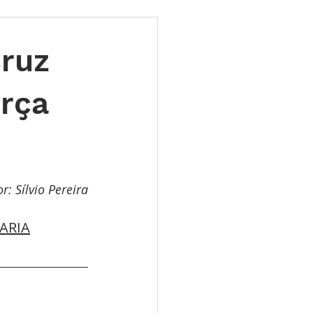
ões
Leilões
Cruz
s 2025
LES TUGAS
orça
r: Sílvio Pereira
ARIA