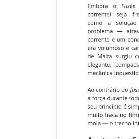
Embora o 
Fusée
corrente
)
 seja fre
como a solução 
problema — atra
corrente e um con
era volumoso e car
de Malta surgiu c
elegante, compac
mecânica inquestio
Ao contrário do 
fus
a força durante to
seu princípio é sim
muito fraca no fim)
mola — o trecho int