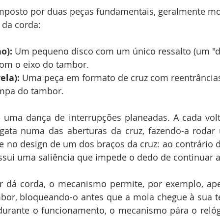
posto por duas peças fundamentais, geralmente mon
 da corda:
o):
 Um pequeno disco com um único ressalto (um "d
com o eixo do tambor.
ela):
 Uma peça em formato de cruz com reentrâncias
mpa do tambor.
 uma dança de interrupções planeadas. A cada volt
gata numa das aberturas da cruz, fazendo-a rodar 
de no design de um dos braços da cruz: ao contrário do
ssui uma saliência que impede o dedo de continuar a
r dá corda, o mecanismo permite, por exemplo, ape
mbor, bloqueando-o antes que a mola chegue à sua t
urante o funcionamento, o mecanismo pára o relógi