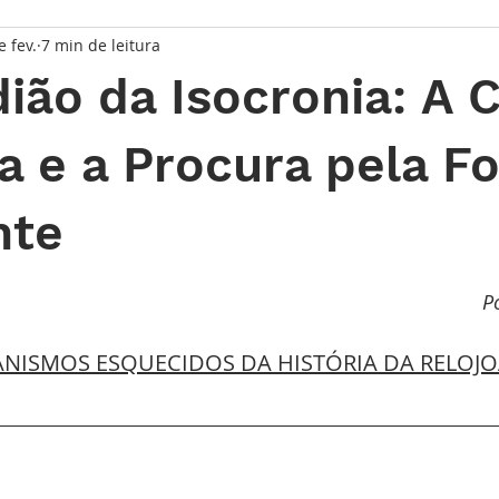
e fev.
7 min de leitura
taque Principal
Série Solares
Série Grandes Complicaç
ião da Isocronia: A 
randes Relojoeiros
Lançamentos
Watches and Wonder
a e a Procura pela F
nte
io
de 5 estrelas.
Po
NISMOS ESQUECIDOS DA HISTÓRIA DA RELOJO