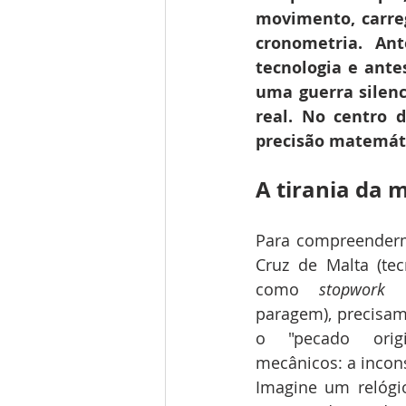
movimento, carre
cronometria. Ant
tecnologia e ante
uma guerra silenc
real. No centro 
precisão matemáti
A tirania da 
Para compreenderm
Cruz de Malta (tec
como 
stopwork
 
paragem), precisam
o "pecado origi
mecânicos: a incons
Imagine um relógio