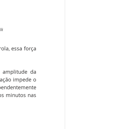
lk
la, essa força 
 amplitude da 
oscilação é excessiva; com pouca, o relógio "manca" até parar. Esta variação impede o 
pendentemente 
os minutos nas 