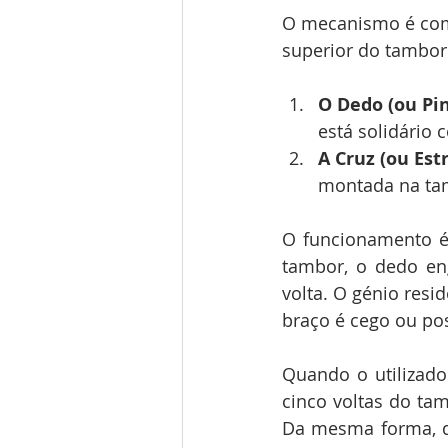
O mecanismo é com
superior do tambor
O Dedo (ou Pin
está solidário 
A Cruz (ou Estr
montada na ta
O funcionamento é
tambor, o dedo en
volta. O génio resi
braço é cego ou po
Quando o utilizado
cinco voltas do ta
Da mesma forma, d