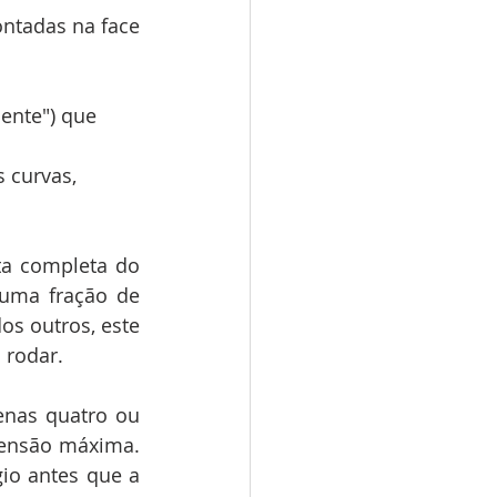
tadas na face 
ente") que 
 curvas, 
a completa do 
uma fração de 
s outros, este 
 rodar.
nas quatro ou 
ensão máxima. 
o antes que a 