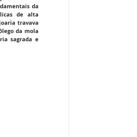
damentais da 
icas de alta 
oaria travava 
ôlego da mola 
ia sagrada e 