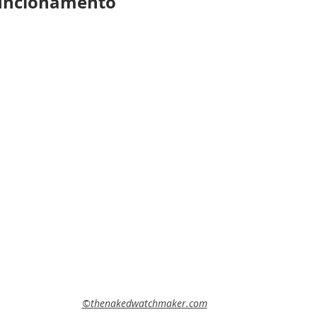
uncionamento
©thenakedwatchmaker.com