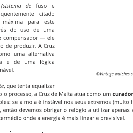
 (sistema de 
fuso e 
quentemente citado 
máxima para este 
vés do uso de uma 
e compensador — ele 
o de produzir. A Cruz 
omo uma alternativa 
ta e de uma lógica 
nável.
©Vintage watches s
ée
, que tenta equalizar 
do o processo, a Cruz de Malta atua como um 
curador
ples: se a mola é instável nos seus extremos (muito fo
, então devemos obrigar o relógio a utilizar apenas a
ermédio onde a energia é mais linear e previsível.