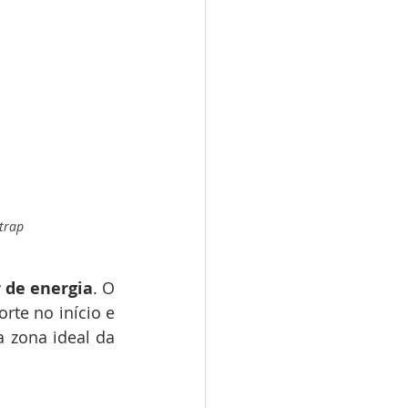
trap
 de energia
. O 
rte no início e 
 zona ideal da 