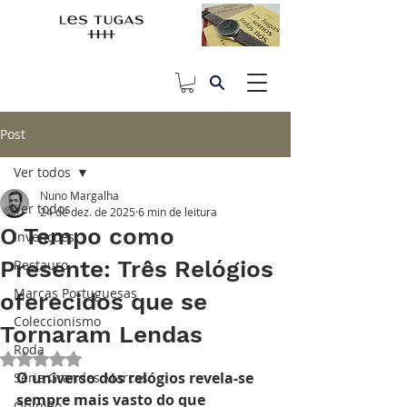
Post
Ver todos
Nuno Margalha
Ver todos
24 de dez. de 2025
6 min de leitura
O Tempo como
Invenções
Presente: Três Relógios
Restauro
Marcas Portuguesas
oferecidos que se
Coleccionismo
Tornaram Lendas
Roda
Avaliado com NaN de 5 estrelas.
O universo dos relógios revela-se 
Série Grandes Marcas
sempre mais vasto do que 
Opinião