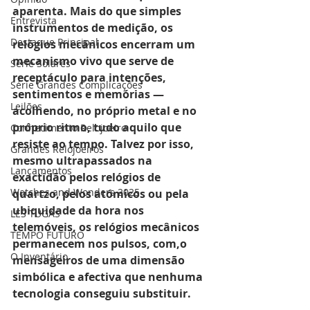
aparenta. Mais do que simples 
Entrevista
instrumentos de medição, os 
Destaque Principal
relógios mecânicos encerram um 
mecanismo vivo que serve de 
Série Solares
receptáculo para intenções, 
Série Grandes Complicações
sentimentos e memórias — 
Leilões
acolhendo, no próprio metal e no 
próprio ritmo, tudo aquilo que 
Conhecimento Relojoeiro
resiste ao tempo. Talvez por isso, 
Grandes Relojoeiros
mesmo ultrapassados na 
Lançamentos
exactidão pelos relógios de 
Watches and Wonders 2025
quartzo, pelos atómicos ou pela 
ubiquidade da hora nos 
LES TUGAS
telemóveis, os relógios mecânicos 
TEMPO FUTURO
permanecem nos pulsos, com,o 
O Inventário
mensageiros de uma dimensão 
simbólica e afectiva que nenhuma 
tecnologia conseguiu substituir.