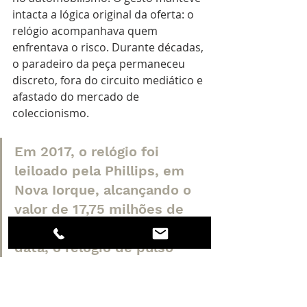
intacta a lógica original da oferta: o 
relógio acompanhava quem 
enfrentava o risco. Durante décadas, 
o paradeiro da peça permaneceu 
discreto, fora do circuito mediático e 
afastado do mercado de 
coleccionismo.
Em 2017, o relógio foi 
leiloado pela Phillips, em 
Nova Iorque, alcançando o 
valor de 17,75 milhões de 
dólares e tornando-se, à 
data, o relógio de pulso 
mais caro alguma vez 
vendido em leilão. 