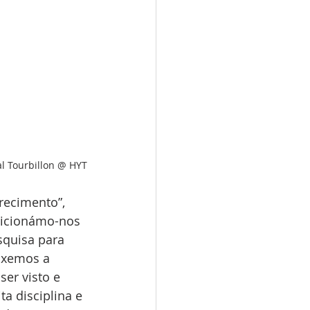
l Tourbillon @ HYT
recimento”, 
sicionámo-nos 
squisa para 
uxemos a 
er visto e 
a disciplina e 