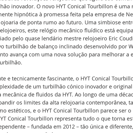
lhão inovador. O novo HYT Conical Tourbillon é uma 
mente hipnótica à promessa feita pela empresa de Neu
elojoaria de ponta rumo ao futuro. Uma simbiose entre
elojoeiros, este relógio mecânico fluídico está equ
riado pelo quase lendário mestre relojoeiro Eric Coud
vo turbilhão de balanço inclinado desenvolvido por W
to avança com uma nova solução para melhorar a es
urbilhão.
te e tecnicamente fascinante, o HYT Conical Tourbil
plexidade de um turbilhão cónico inovador e original
a mecânica de fluidos da HYT. Ao longo de uma décad
andir os limites da alta relojoaria contemporânea, t
o estéticos, e o HYT Conical Tourbillon parece ser o 
YT Conical Tourbillon representa tudo o que torna es
ndependente – fundada em 2012 – tão única e diferen