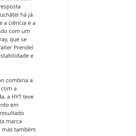
resposta 
châtel há já 
 a ciência e a 
ipado com um 
ray, que se 
alter Prendel 
tabilidade e 
lon combina a 
 com a 
a, a HYT teve 
anto em 
resultado 
ta marca 
te, mas também 