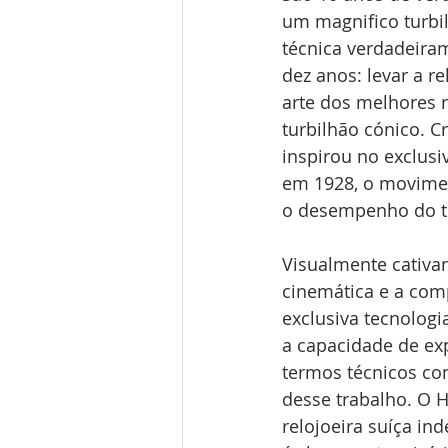
um magnifico turbi
técnica verdadeira
dez anos: levar a r
arte dos melhores r
turbilhão cónico. C
inspirou no exclusi
em 1928, o movimen
o desempenho do t
Visualmente cativan
cinemática e a com
exclusiva tecnologi
a capacidade de exp
termos técnicos com
desse trabalho. O H
relojoeira suíça i