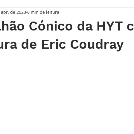
 abr. de 2023
6 min de leitura
taque Principal
Série Solares
Série Grandes Complicaç
lhão Cónico da HYT 
randes Relojoeiros
Lançamentos
Watches and Wonder
ura de Eric Coudray
de 5 estrelas.
io