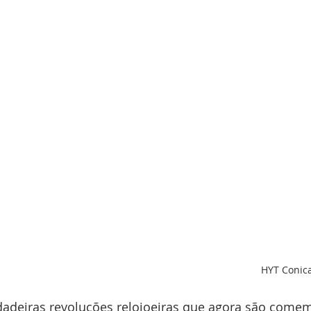
HYT Conica
dadeiras revoluções relojoeiras que agora são com