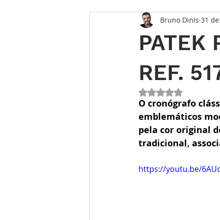
Bruno Dinis
31 de
Opinião
Entrevista
Des
PATEK 
Conhecimento Relojoeiro
G
REF. 51
Avaliado com NaN 
TEMPO FUTURO
O Inventár
O cronógrafo cláss
emblemáticos mode
pela cor original
tradicional, assoc
https://youtu.be/6A