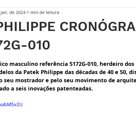
 jan. de 2024
1 min de leitura
taque Principal
Série Solares
Série Grandes Complicaç
PHILIPPE CRONÓGR
randes Relojoeiros
Lançamentos
Watches and Wonder
72G-010
de 5 estrelas.
io
ico masculino referência 5172G-010, herdeiro dos 
los da Patek Philippe das décadas de 40 e 50, dis
 do seu mostrador e pelo seu movimento de arquit
iado a seis inovações patenteadas.
UoabMSv2U