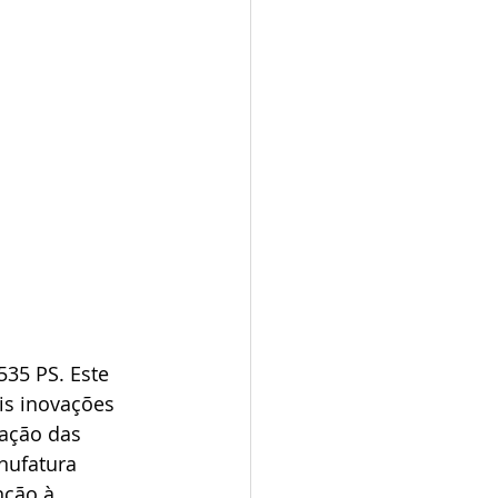
35 PS. Este 
is inovações 
ação das 
nufatura 
nção à 