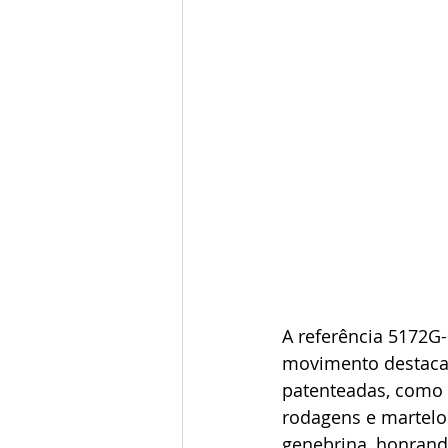
A referência 5172G-
movimento destaca-s
patenteadas, como 
rodagens e martelos
genebrina, honrando