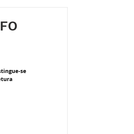
ões
Leilões
AFO
s 2025
LES TUGAS
tingue-se 
etura 