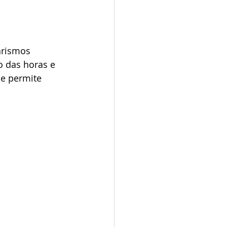
arismos 
o das horas e 
e permite 