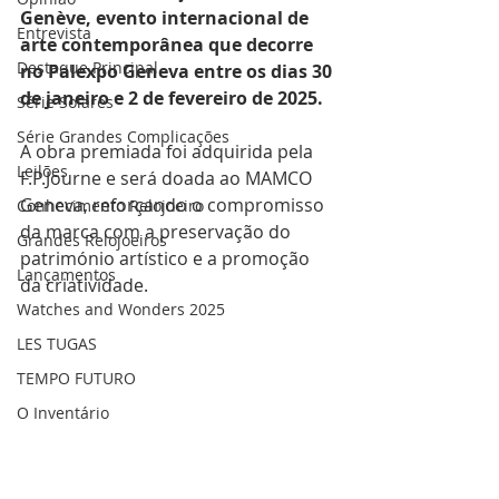
Genève, evento internacional de 
Entrevista
arte contemporânea que decorre 
Destaque Principal
no Palexpo Geneva entre os dias 30 
de janeiro e 2 de fevereiro de 2025.
Série Solares
Série Grandes Complicações
A obra premiada foi adquirida pela 
Leilões
F.P.Journe e será doada ao MAMCO 
Geneva, reforçando o compromisso 
Conhecimento Relojoeiro
da marca com a preservação do 
Grandes Relojoeiros
património artístico e a promoção 
Lançamentos
da criatividade.
Watches and Wonders 2025
LES TUGAS
TEMPO FUTURO
O Inventário