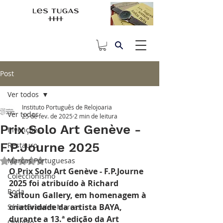
Post
Ver todos
Instituto Português de Relojoaria
Ver todos
25 de fev. de 2025
2 min de leitura
Prix Solo Art Genève -
Invenções
F.P.Journe 2025
Restauro
Marcas Portuguesas
Avaliado com NaN de 5 estrelas.
O Prix Solo Art Genève - F.P.Journe 
Coleccionismo
2025 foi atribuído à Richard 
Roda
Saltoun Gallery, em homenagem à 
criatividade da artista BAYA, 
Série Grandes Marcas
durante a 13.ª edição da Art 
Opinião