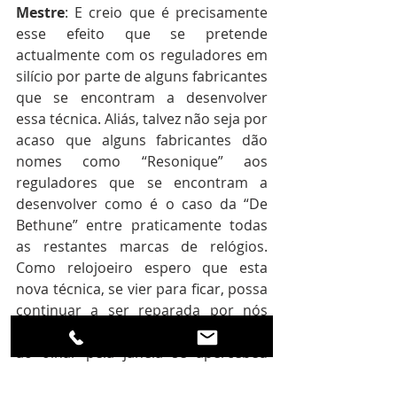
Mestre
: E creio que é precisamente 
esse efeito que se pretende 
actualmente com os reguladores em 
silício por parte de alguns fabricantes 
que se encontram a desenvolver 
essa técnica. Aliás, talvez não seja por 
acaso que alguns fabricantes dão 
nomes como “Resonique” aos 
reguladores que se encontram a 
desenvolver como é o caso da “De 
Bethune” entre praticamente todas 
as restantes marcas de relógios. 
Como relojoeiro espero que esta 
nova técnica, se vier para ficar, possa 
continuar a ser reparada por nós 
disse sorrindo ao mesmo tempo que 
ao olhar pela janela se apercebeu 
que o relógio da torre já se 
encontrava iluminado por poderosos 