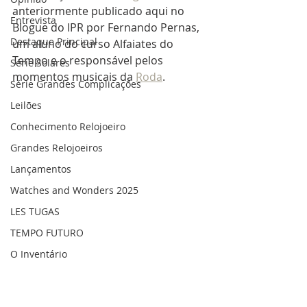
anteriormente publicado aqui no 
Entrevista
Blogue do IPR por Fernando Pernas, 
Destaque Principal
um aluno do curso Alfaiates do 
Tempo e o responsável pelos 
Série Solares
momentos musicais da 
Roda
.
Série Grandes Complicações
Leilões
Conhecimento Relojoeiro
Grandes Relojoeiros
Lançamentos
Watches and Wonders 2025
LES TUGAS
TEMPO FUTURO
O Inventário