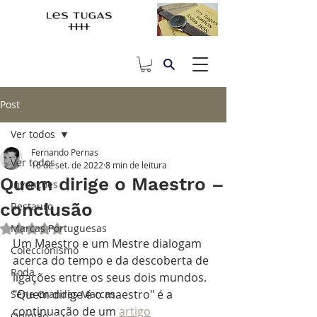
Post
Ver todos
Fernando Pernas
Ver todos
16 de set. de 2022
8 min de leitura
Quem dirige o Maestro –
Invenções
conclusão
Restauro
Marcas Portuguesas
Avaliado com NaN de 5 estrelas.
Um Maestro e um Mestre dialogam 
Coleccionismo
acerca do tempo e da descoberta de 
Roda
ligações entre os seus dois mundos. 
"Quem dirige é o maestro" é a 
Série Grandes Marcas
continuação de um 
artigo
Opinião