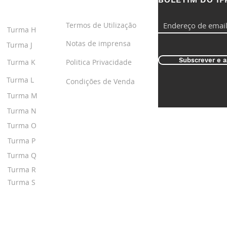
S
LINKS ÚTEIS
Termos de Utilização
Turma H
Notas de imprensa
Turma J
Subscrever e a
Turma K
Politica Privacidade
Turma L
Condições de Venda
Turma M
Turma N
Turma O
Turma P
Turma Q
Turma R
Turma S