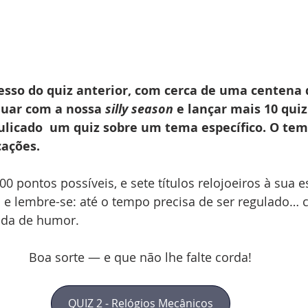
esso do quiz anterior, com cerca de uma centena d
nuar com a nossa
 silly season
 e lançar mais 10 quiz
ulicado  um quiz sobre um tema específico. O tem
ações.
0 pontos possíveis, e sete títulos relojoeiros à sua e
a e lembre-se: até o tempo precisa de ser regulado… 
ada de humor.
Boa sorte — e que não lhe falte corda!
QUIZ 2 - Relógios Mecânicos