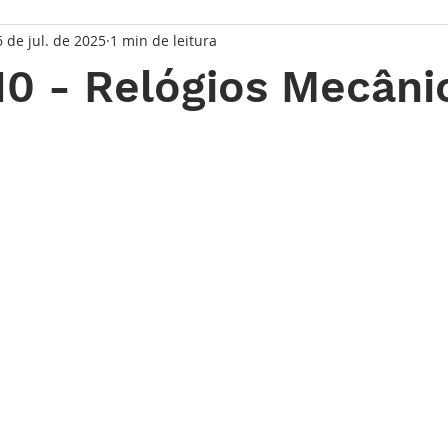
6 de jul. de 2025
1 min de leitura
taque Principal
Série Solares
Série Grandes Complicaç
10 - Relógios Mecâni
randes Relojoeiros
Lançamentos
Watches and Wonder
de 5 estrelas.
io