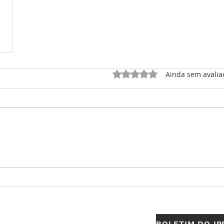
Avaliado com 0 de 5 estrel
Ainda sem avalia
BOLETIM DO IP