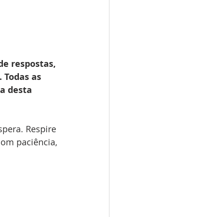
e respostas, 
. Todas as 
a desta 
spera. Respire 
com paciência, 