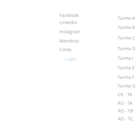
SOBRE O IPR
TURMA
Facebook
Turma A
Linkedin
Turma B
Instagram
Turma C
Membros
Turma D
Conta
Turma I
Login
Turma E
Turma F
Turma G
CR - TA
RG - TA
RG - TB
RG - TC