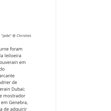
n "Jade" @ Christies
urne foram 
 leiloeira 
Souverain em 
do 
arcante 
drier de 
rain Dubai; 
te mostrador 
o, em Genebra, 
 de adquirir 