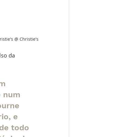
stie's @ Christie's
lso da 
m 
e num 
ourne 
io, e 
de todo 