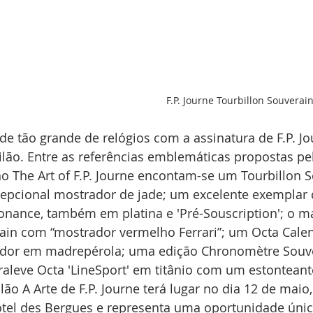
F.P. Journe Tourbillon Souverai
e tão grande de relógios com a assinatura de F.P. Jo
lão. Entre as referências emblemáticas propostas pela
 no The Art of F.P. Journe encontam-se um Tourbillon 
epcional mostrador de jade; um excelente exemplar 
nance, também em platina e 'Pré-Souscription'; o m
ain com “mostrador vermelho Ferrari”; um Octa Calen
ador em madrepérola; uma edição Chronomètre Souve
aleve Octa 'LineSport' em titânio com um estontean
ilão A Arte de F.P. Journe terá lugar no dia 12 de mai
tel des Bergues e representa uma oportunidade única