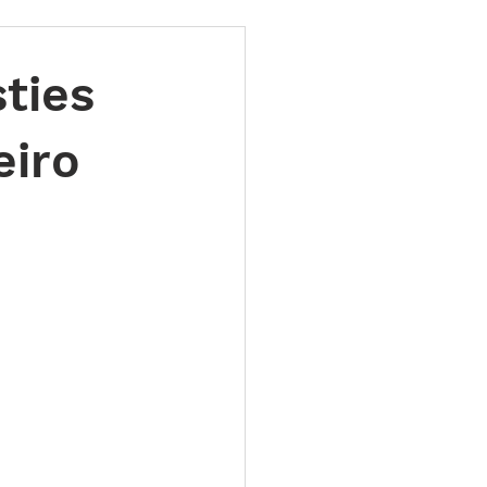
ões
Leilões
sties
s 2025
LES TUGAS
eiro