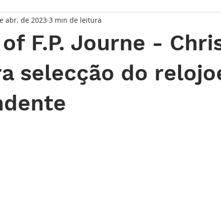
e abr. de 2023
3 min de leitura
taque Principal
Série Solares
Série Grandes Complicaç
of F.P. Journe - Chri
randes Relojoeiros
Lançamentos
Watches and Wonder
a selecção do relojo
ndente
io
de 5 estrelas.