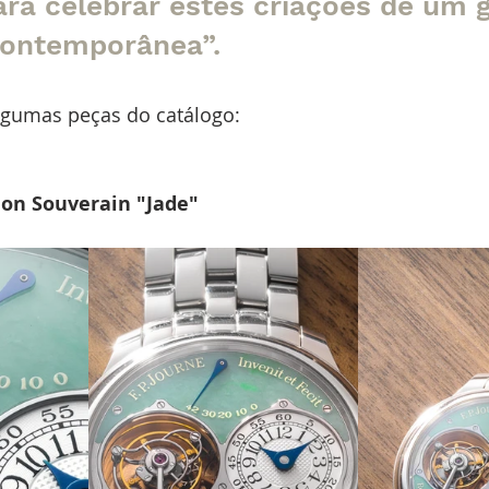
ra celebrar estes criações de um g
 contemporânea”.
gumas peças do catálogo:
llon Souverain "Jade"