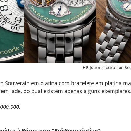
F.P. Journe Tourbillon S
lon Souverain em platina com bracelete em platina m
em jade, do qual existem apenas alguns exemplares.
.000.000)
omètre à Résonance "Pré-Souscription"