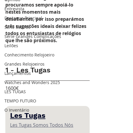
procuramos sempre apoiá-lo 
Entrevista
nestes momentos mais 
Destaque Principal
desafiantes, por isso preparámos 
três sugestões ideais deixar felizes 
Série Solares
todos os entusiastas de relógios 
Série Grandes Complicações
que lhe são próximos.
Leilões
Conhecimento Relojoeiro
Grandes Relojoeiros
1 - Les Tugas
Lançamentos
Watches and Wonders 2025
1600€
LES TUGAS
TEMPO FUTURO
O Inventário
Les Tugas
Les Tugas Somos Todos Nós