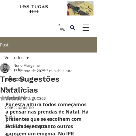
Post
Ver todos
Nuno Margalha
Ver todos
25 de nov. de 2025
2 min de leitura
Três Sugestões
Invenções
Natalícias
Restauro
Marcas Portuguesas
Avaliado com NaN de 5 estrelas.
Por esta altura todos começamos 
Coleccionismo
a pensar nas prendas de Natal. Há 
Roda
presentes que se escolhem com 
facilidade, enquanto outros 
Série Grandes Marcas
parecem um enigma. No IPR 
Opinião