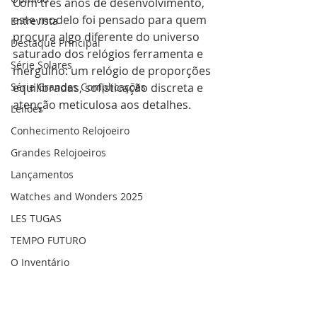
Com três anos de desenvolvimento, 
este modelo foi pensado para quem 
Entrevista
procura algo diferente do universo 
Destaque Principal
saturado dos relógios ferramenta e 
Série Solares
mergulho: um relógio de proporções 
Série Grandes Complicações
equilibradas, sofisticação discreta e 
atenção meticulosa aos detalhes.
Leilões
Conhecimento Relojoeiro
Grandes Relojoeiros
Lançamentos
Watches and Wonders 2025
LES TUGAS
TEMPO FUTURO
O Inventário