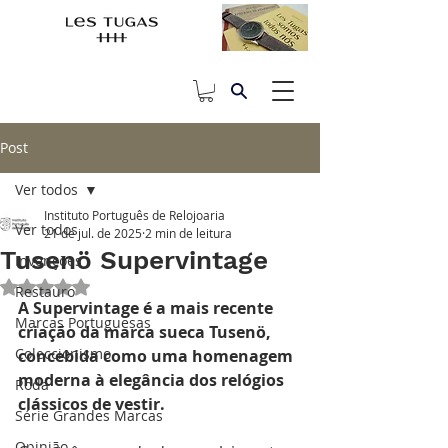
Post
Ver todos
Instituto Português de Relojoaria
Ver todos
21 de jul. de 2025
2 min de leitura
Tusenö Supervintage
Invenções
Avaliado com NaN de 5 estrelas.
Restauro
A Supervintage é a mais recente 
Marcas Portuguesas
criação da marca sueca Tusenö, 
Coleccionismo
concebida como uma homenagem 
moderna à elegância dos relógios 
Roda
clássicos de vestir. 
Série Grandes Marcas
Opinião