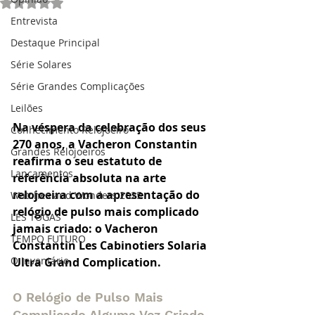
Avaliado com NaN de 5 estrelas.
Entrevista
Destaque Principal
Série Solares
Série Grandes Complicações
Leilões
Na véspera da celebração dos seus 
Conhecimento Relojoeiro
270 anos, a Vacheron Constantin 
Grandes Relojoeiros
reafirma o seu estatuto de 
Lançamentos
referência absoluta na arte 
relojoeira com a apresentação do 
Watches and Wonders 2025
relógio de pulso mais complicado 
LES TUGAS
jamais criado: o 
Vacheron 
TEMPO FUTURO
Constantin Les Cabinotiers Solaria 
O Inventário
Ultra Grand Complication
.
O Relógio de Pulso Mais 
Complicado Alguma Vez Criado