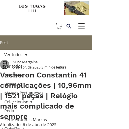
Post
Ver todos
Nuno Margalha
Ver todos
3 de abr. de 2025
3 min de leitura
Vacheron Constantin 41
Invenções
complicações | 10,96mm
Restauro
Marcas Portuguesas
| 1521 peças | Relógio
Coleccionismo
mais complicado de
Roda
sempre
Série Grandes Marcas
Atualizado:
6 de abr. de 2025
Opinião