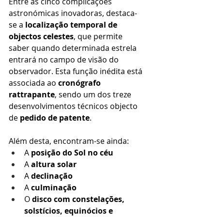
Entre as cinco complicações 
astronómicas inovadoras, destaca-
se a 
localização temporal de 
objectos celestes
, que permite 
saber quando determinada estrela 
entrará no campo de visão do 
observador. Esta função inédita está 
associada ao 
cronógrafo 
rattrapante
, sendo um dos treze 
desenvolvimentos técnicos objecto 
de 
pedido de patente
.
Além desta, encontram-se ainda:
A 
posição do Sol no céu
A 
altura solar
A 
declinação
A 
culminação
O 
disco com constelações, 
solstícios, equinócios e 