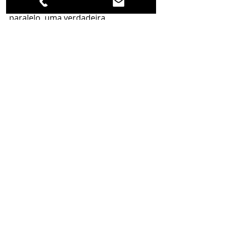
princípio com uma criação sem 
paralelo, uma verdadeira 
homenagem à relojoaria enquanto 
arte, ciência e paixão.
Info: 
Vacheron Constantin 
Watches and Wonders 2025
Posts recentes
Ver tudo