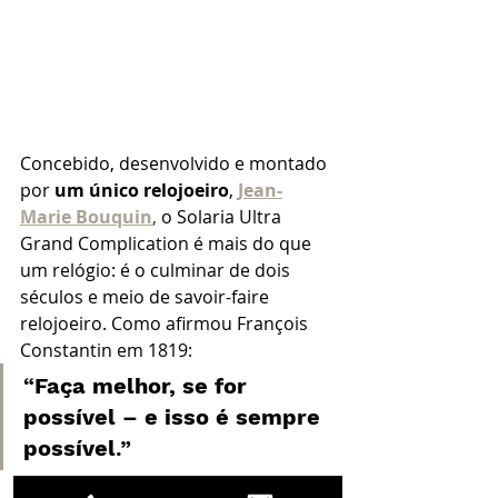
Concebido, desenvolvido e montado 
por 
um único relojoeiro
, 
Jean-
Marie Bouquin
, 
o Solaria Ultra 
Grand Complication é mais do que 
um relógio: é o culminar de dois 
séculos e meio de savoir-faire 
relojoeiro. Como afirmou François 
Constantin em 1819:
“
Faça melhor, se for 
possível – e isso é sempre 
possível
.”
A Vacheron Constantin honra este 