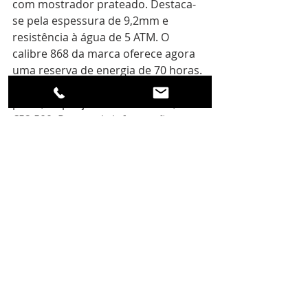
com mostrador prateado. Destaca-
se pela espessura de 9,2mm e 
resistência à água de 5 ATM. O 
calibre 868 da marca oferece agora 
uma reserva de energia de 70 horas. 
Disponível em bracelete de jacaré 
preto, os preços variam de €31,100 a 
€52,500. Para mais informações, 
visite o site oficial da Jaeger-
LeCoultre.
Para mais detalhes, visite 
a
 Jaeger-LeCoultre 
Destaque Principal