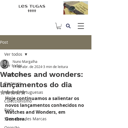
Post
Ver todos
Nuno Margalha
Ver todos
11 de abr. de 2024
3 min de leitura
Watches and wonders:
Invenções
lançamentos do dia
Restauro
Marcas Portuguesas
Avaliado com NaN de 5 estrelas.
Hoje continuamos a salientar os 
Coleccionismo
novos lançamentos conhecidos no 
Roda
Watches and Wonders, em 
Genebra. 
Série Grandes Marcas
Opinião