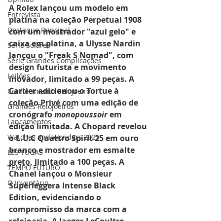
A Rolex lançou um modelo em 
Entrevista
platina na coleção Perpetual 1908 
Destaque Principal
com um mostrador "azul gelo" e 
caixa em platina, a Ulysse Nardin 
Série Solares
lançou o "Freak S Nomad", com 
Série Grandes Complicações
design futurista e movimento 
Leilões
inovador, limitado a 99 peças. A 
Cartier adicionou o Tortue à 
Conhecimento Relojoeiro
coleção Privé com uma edição de 
Grandes Relojoeiros
cronógrafo 
monopoussoir
 em 
Lançamentos
edição limitada. A Chopard revelou 
Watches and Wonders 2025
o L.U.C Quattro Spirit 25 em ouro 
branco e mostrador em esmalte 
LES TUGAS
preto, limitado a 100 peças. A 
TEMPO FUTURO
Chanel lançou o Monsieur 
O Inventário
Superleggera Intense Black 
Edition, evidenciando o 
compromisso da marca com a 
relojoaria. A Jaeger-LeCoultre 