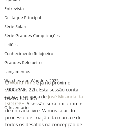
Entrevista
Destaque Principal
Série Solares
Série Grandes Complicações
Leilões
Conhecimento Relojoeiro
Grandes Relojoeiros
Lançamentos
Watches and Wonders 2025
O 
World Time
 é já no próximo 
sábado às 22h. Esta sessão conta 
LES TUGAS
com a presença de
 José Miranda da 
TEMPO FUTURO
ISOTOPE
. A sessão será por zoom e 
O Inventário
de entrada livre. Vamos falar do 
processo de criação da marca e de 
todos os desafios na concepção de 