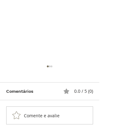
0.0 / 5 (0)
Comentários
Comente e avalie
Isotope Hydrium NASA
O Nascimento
e «For All Mankind»
Marca: Follow