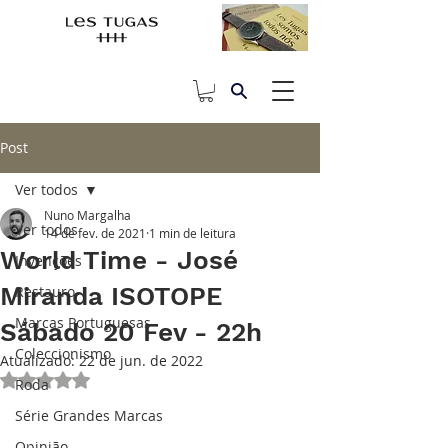
Post
Ver todos
Nuno Margalha
Ver todos
14 de fev. de 2021
1 min de leitura
World Time - José
Invenções
Miranda ISOTOPE
Restauro
Marcas Portuguesas
Sábado 20 Fev - 22h
Coleccionismo
Atualizado:
22 de jun. de 2022
Avaliado com NaN de 5 estrelas.
Roda
Série Grandes Marcas
Opinião