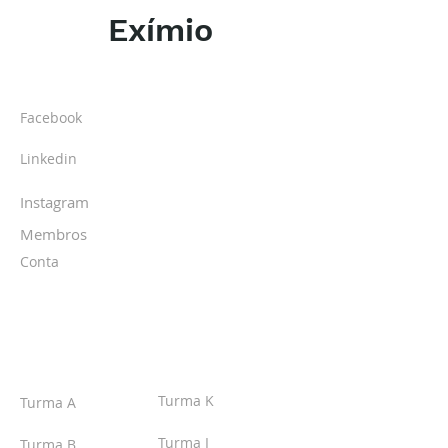
Exímio
SOBRE O IPR
Facebook
Linkedin
Instagram
Membros
Conta
TURMAS
Turma K
Turma A
Turma I
Turma B