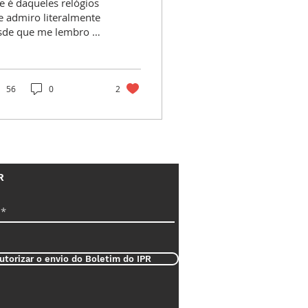
e é daqueles relógios
e admiro literalmente
sde que me lembro e
sde que comecei a
star destas máquinas.
retanto os gostos...
56
0
2
R
utorizar o envio do Boletim do IPR