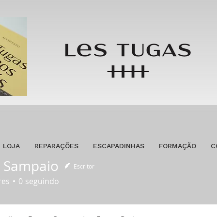
LOJA
REPARAÇÕES
ESCAPADINHAS
FORMAÇÃO
C
 Sampaio
Escritor
res
0
seguindo