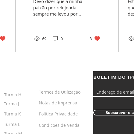
Devo dizer que a minha
Est
paixão por relojoaria
qu
sempre me levou por
de
caminhos, digamos,
de
menos comuns. Não sou
go
grande fã dos mais
Ent
típicos...
69
0
3
BOLETIM DO IP
S
LINKS ÚTEIS
Termos de Utilização
Turma H
Notas de imprensa
Turma J
Subscrever e a
Turma K
Politica Privacidade
Turma L
Condições de Venda
Turma M