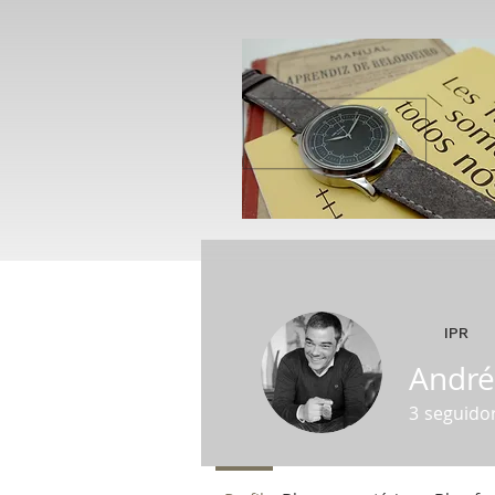
IPR
André
3
seguido