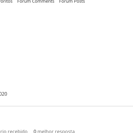
voritos
Forum Comments
Forum Posts
2020
rio recebido
0
melhor resposta