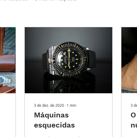
3 de dez. de 2020
∙
1
min
3 d
Máquinas
O
esquecidas
n