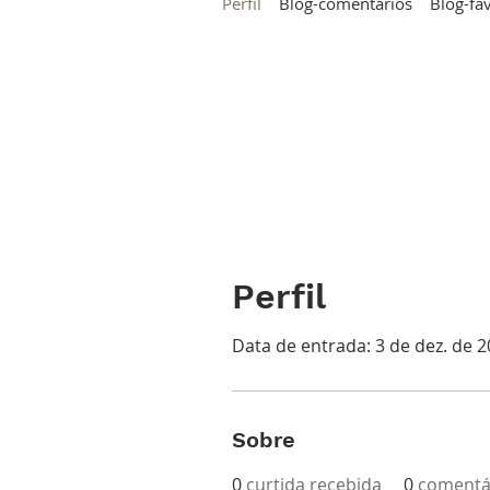
Perfil
Blog-comentários
Blog-fa
Perfil
Data de entrada: 3 de dez. de 
Sobre
0
curtida recebida
0
comentá