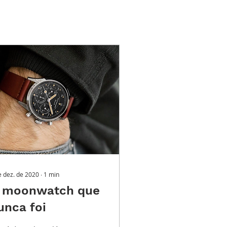
e dez. de 2020
∙
1
min
 moonwatch que
unca foi