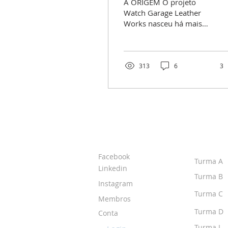
A ORIGEM O projeto
Watch Garage Leather
Works nasceu há mais
de 2 anos atrás. Surgiu
de uma vontade de fazer
algo especial para os...
313
6
3
SOBRE O IPR
TURMA
Facebook
Turma A
Linkedin
Turma B
Instagram
Turma C
Membros
Turma D
Conta
Turma I