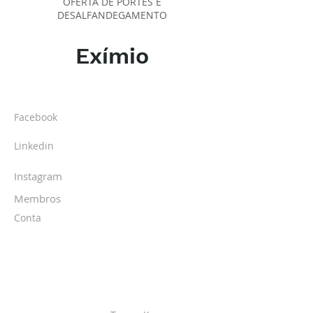
OFERTA DE PORTES E
DESALFANDEGAMENTO
Exímio
SOBRE O IPR
Facebook
Linkedin
Instagram
Membros
Conta
TURMAS