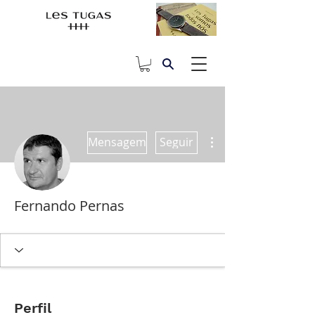
Mais ações
Mensagem
Seguir
Fernando Pernas
Perfil