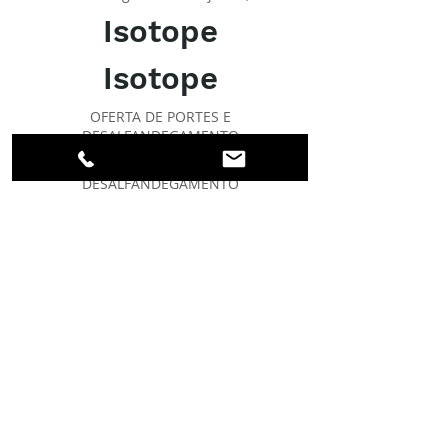
Isotope
Isotope
OFERTA DE PORTES E
DESALFANDEGAMENTO
OFERTA DE PORTES E
DESALFANDEGAMENTO
Exímio
SOBRE O IPR
Facebook
Linkedin
Instagram
Membros