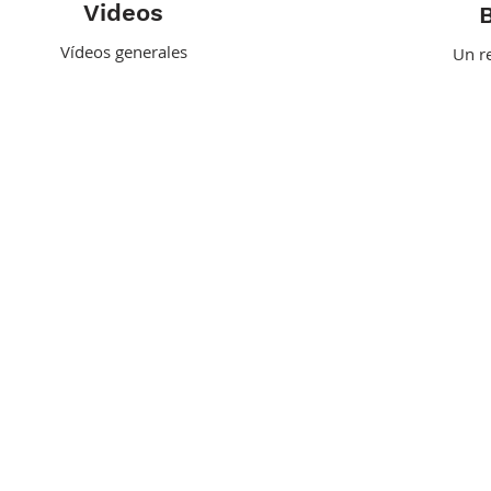
Videos
B
Vídeos generales
Un re