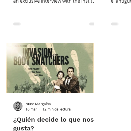
an exclusive interview with the Instituto
el antig
Português de Relojoaria at the brand's
Wagner. 
boutique in Geneva. ©IPR Desde el
historia
legado de Abraham-Louis Breguet
novela. E
hasta la Experimental No. 1, una
aproxim
conversación sobre innovación,
grupo en
precisión y el futuro de uno de los
de París 
fabricantes más importantes de la
material
historia. En el año en que celebra su
restaura
250 aniversario, la manufactura
llevaba d
presentó una notable gama de nuevos
autorizac
productos, entre los
buscar r
Nuno Margalha
16 mar
12 min de lectura
¿Quién decide lo que nos
gusta?