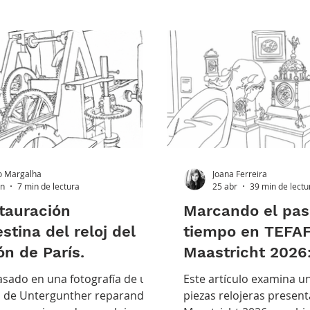
 Margalha
Joana Ferreira
un
7 min de lectura
25 abr
39 min de lectu
tauración
Marcando el pas
stina del reloj del
tiempo en TEFA
n de París.
Maastricht 2026
selección de relo
asado en una fotografía de un
Este artículo examina u
 de Untergunther reparando
piezas relojeras presen