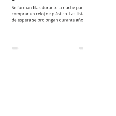
Se forman filas durante la noche para
comprar un reloj de plástico. Las listas
de espera se prolongan durante años
para adquirir un deportivo de acero.
Miles de personas, en ciudades
distintas y culturas diferentes, acaban
deseando exactamente el mismo
objeto.