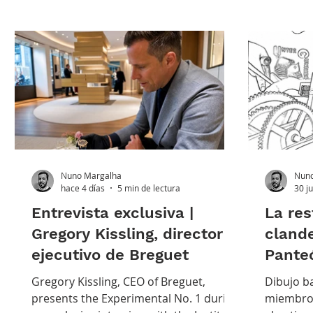
Nuno Margalha
Nuno
hace 4 días
5 min de lectura
30 j
Entrevista exclusiva |
La res
Gregory Kissling, director
clande
ejecutivo de Breguet
Panteó
Gregory Kissling, CEO of Breguet,
Dibujo b
presents the Experimental No. 1 during
miembro