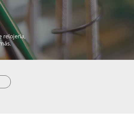
 relojería,
más.