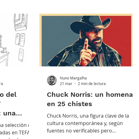
Nuno Margalha
ra
21 mar
2 min de lectura
o del
Chuck Norris: un homenaje
F
en 25 chistes
: una
Chuck Norris, una figura clave de la
jes.
cultura contemporánea y, según
na selección de
fuentes no verificables pero
tadas en TEFAF
ampliamente aceptadas, el único punt