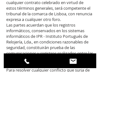
cualquier contrato celebrado en virtud de
estos términos generales, será competente el
tribunal de la comarca de Lisboa, con renuncia
expresa a cualquier otro foro.
Las partes acuerdan que los registros
informáticos, conservados en los sistemas
informáticos de IPR - Instituto Portugués de
Relojería, Lda., en condiciones razonables de
seguridad, constituirán prueba de las
comunicaciones y registros realizados entre las
partes.
XV. Jurisdicción competente
Para resolver cualquier conflicto que surja de
estos Términos de Uso, será competente
exclusivamente el tribunal de la Comarca de
Lisboa, con renuncia expresa a cualquier otro.
XVI. Modificación de los Términos de Uso
IPR - Instituto Portugués de Relojería, Lda. se
reserva el derecho de modificar, añadir o
eliminar, en cualquier momento y sin previo
aviso, parcial o totalmente, los presentes
Términos de Uso. Cualquier cambio a los
Términos de Uso se publicará y difundirá
inmediatamente en esta página del sitio web.
Por lo tanto, IPR - Instituto Portugués de