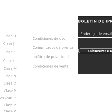
BOLETÍN DE IP
S
ENLACES
ÚTILES
Clase H
Condiciones de uso
Clase J
Comunicados de prensa
Subscrever e a
Clase K
política de privacidad
Clase L
Condiciones de venta
Clase M
Clase N
Clase O
Clase P
os - TA
Clase P
Clase P
Clase P