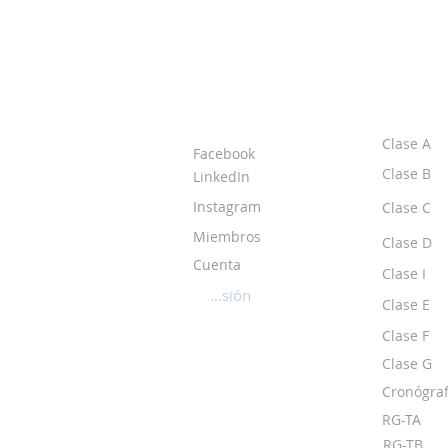
ACERCA DE LOS
CLASE
DPI
Clase A
Facebook
Clase B
LinkedIn
Instagram
Clase C
Miembros
Clase D
Cuenta
Clase I
Iniciar sesión
Clase E
Clase F
Clase G
Cronógraf
RG-TA
RG-TB