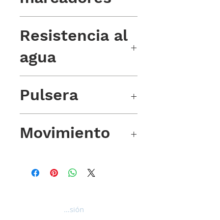
Con RC luminiscente Tritec BGW9
Resistencia al
agua
300 m / 30 atmósferas
Pulsera
Acero con tornillos
Movimiento
Miyota 9039 automático
Iniciar sesión