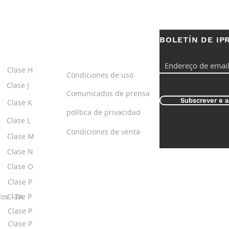
BOLETÍN DE IP
S
ENLACES
ÚTILES
Clase H
Condiciones de uso
Clase J
Comunicados de prensa
Subscrever e a
Clase K
política de privacidad
Clase L
Condiciones de venta
Clase M
Clase N
Clase O
Clase P
os - TA
Clase P
Clase P
Clase P