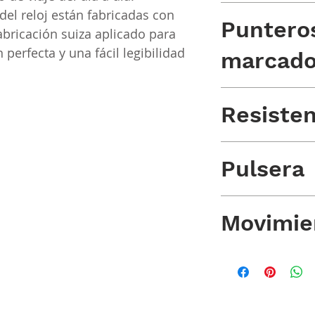
marcadores aplicad
 del reloj están fabricadas con
Puntero
bricación suiza aplicado para
 perfecta y una fácil legibilidad
marcado
Con RC luminiscent
Resisten
300 m / 30 atmósfe
Pulsera
Acero con tornillos
Movimie
Miyota 9015 automá