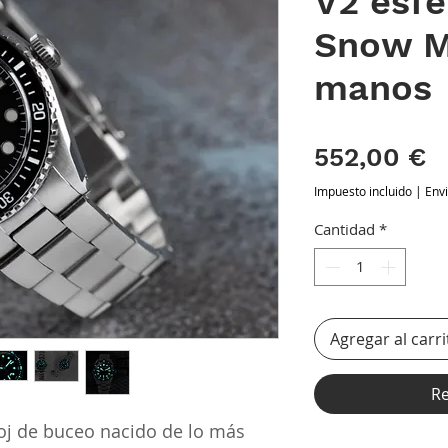
V2 esfe
Snow M
manos
P
552,00 €
Impuesto incluido
|
Env
Cantidad
*
Agregar al carri
Re
loj de buceo nacido de lo más