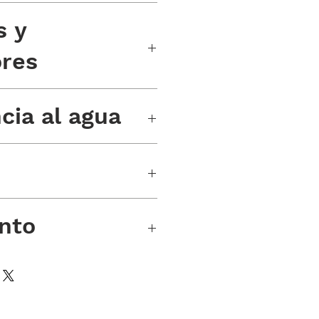
os
s y
res
e Tritec BGW9
cia al agua
ras
nto
tico