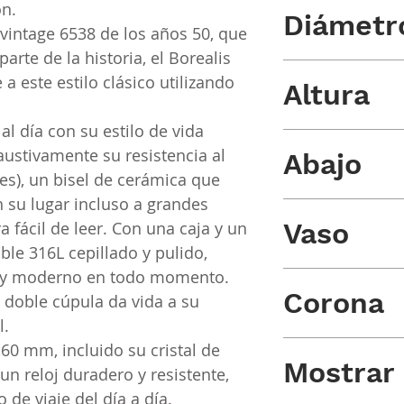
ón.
Diámetro
 vintage 6538
de los años 50, que
arte de la historia, el Borealis
38 mm X 47 mm (incl
a este estilo clásico utilizando
Altura
l día con su estilo de vida
12,60 mm
austivamente su resistencia al
Abajo
es), un bisel de cerámica que
su lugar incluso a grandes
Atornillado, con gr
Vaso
 fácil de leer. Con una caja y un
ble 316L cepillado y pulido,
o y moderno en todo momento.
Zafiro antirreflectan
Corona
e doble cúpula da vida a su
l.
Atornillado a las 3 
,60 mm, incluido su cristal de
Mostrar
 un reloj duradero y resistente,
de viaje del día a día.