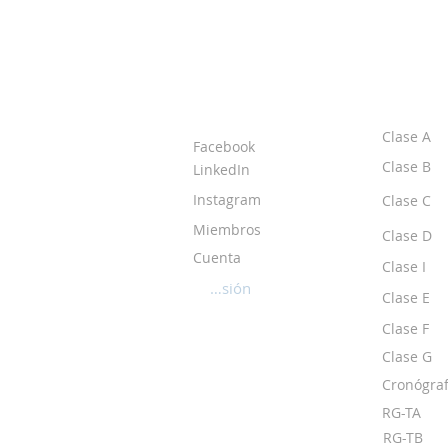
ACERCA DE LOS
CLASE
DPI
Clase A
Facebook
Clase B
LinkedIn
Instagram
Clase C
Miembros
Clase D
Cuenta
Clase I
Iniciar sesión
Clase E
Clase F
Clase G
Cronógraf
RG-TA
RG-TB