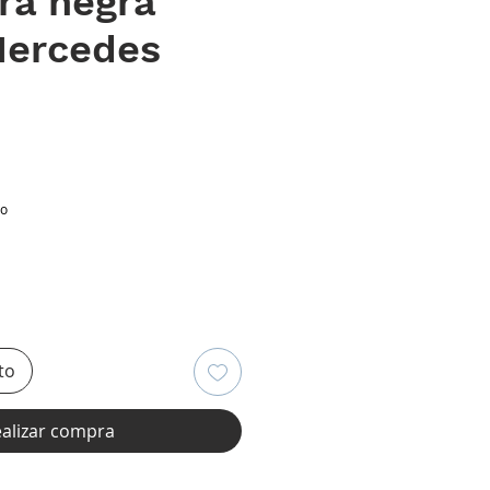
ra negra
ercedes
recio
io
to
alizar compra