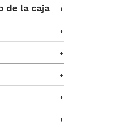
 de la caja
uidas las alas)
abado de una sirena.
te
con logo