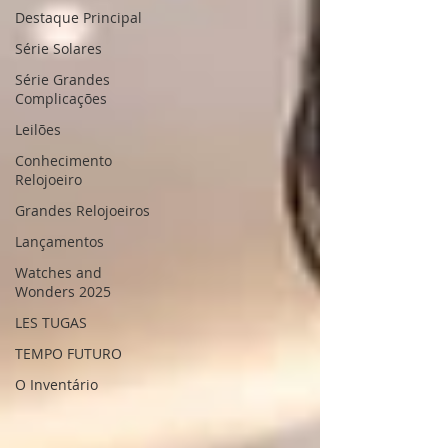
Destaque Principal
Série Solares
Série Grandes
Complicações
Leilões
Conhecimento
Relojoeiro
Grandes Relojoeiros
Lançamentos
Watches and
Wonders 2025
LES TUGAS
TEMPO FUTURO
O Inventário