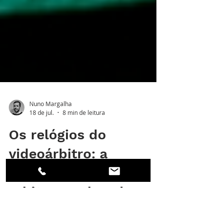
Nuno Margalha
18 de jul.
8 min de leitura
Os relógios do
videoárbitro: a
tecnologia de