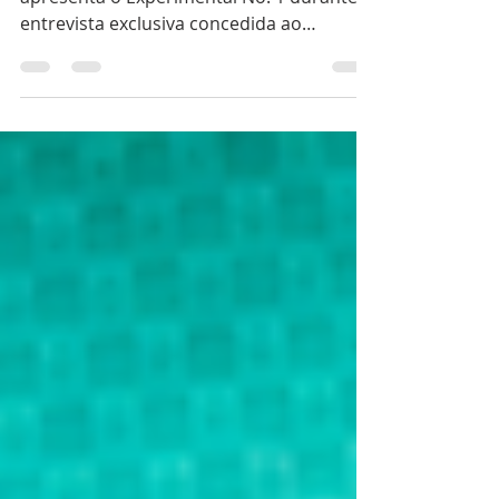
Gregory Kissling, CEO da Breguet,
apresenta o Experimental No. 1 durante a
entrevista exclusiva concedida ao
Instituto Português de Relojoaria, na
Boutique da marca, em Genebra. ©IPR Da
herança de Abraham-Louis Breguet ao
Experimental No. 1, uma conversa sobre
inovação, precisão e o futuro de uma das
mais importantes manufaturas da
história. No ano em que celebra o seu
250.º aniversário, a manufatura
apresentou um conjunto notável de
novidades, entre as quais o Classique
Sous