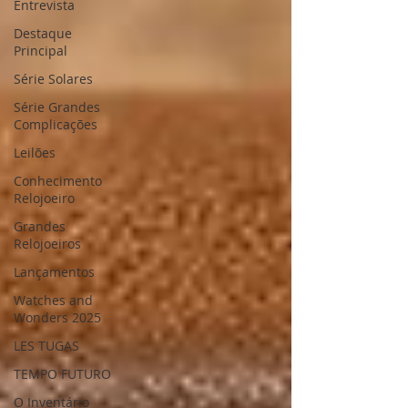
Entrevista
Destaque
Principal
Série Solares
Série Grandes
Complicações
Leilões
Conhecimento
Relojoeiro
Grandes
Relojoeiros
Lançamentos
Watches and
Wonders 2025
LES TUGAS
TEMPO FUTURO
O Inventário