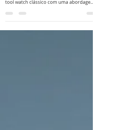
O Nivada Grenchen Antarctic Erotic é um
relógio que conjuga a base técnica de um
tool watch clássico com uma abordagem
lúdica inspirada na tradição dos relógios
eróticos, mantendo um mostrador frontal
discreto e escondendo no fundo uma
animação mecânica activada pela corda.
Apresenta uma caixa em aço inoxidável de
38 mm (“Spider Case”), 12,45 mm de
espessura e 45 mm de asa a asa, com
vidro de safira e resistência à água de 100
metros, alojando um calibre manual
modificado S