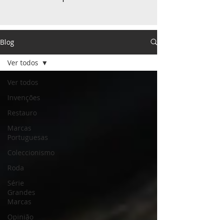
Blog
Ver todos
Ver todos
Invenções
Restauro
Marcas
Portuguesas
Coleccionismo
Roda
Série
Grandes
Marcas
Opinião