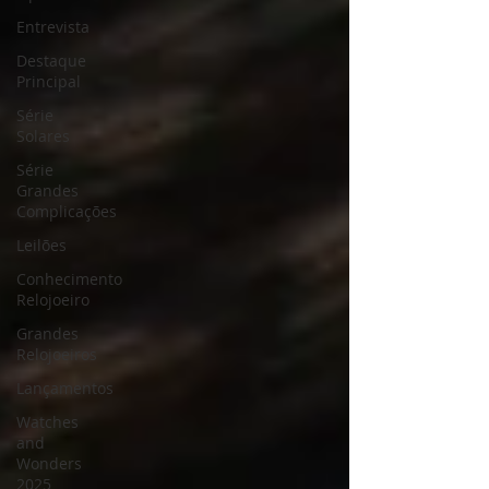
Entrevista
Destaque
Principal
Série
Solares
Série
Grandes
Complicações
Leilões
Conhecimento
Relojoeiro
Grandes
Relojoeiros
Lançamentos
Watches
and
Wonders
2025