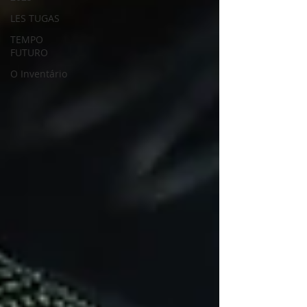
LES TUGAS
TEMPO
FUTURO
O Inventário