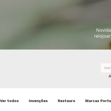
Novidad
relojoar
A
Ver todos
Invenções
Restauro
Marcas Port