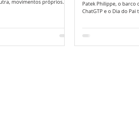
utra, movimentos próprios.
Patek Philippe, o barco 
reciam um filme.
ChatGTP e o Dia do Pai
comum?