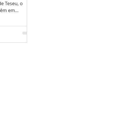
de Teseu, o
 têm em