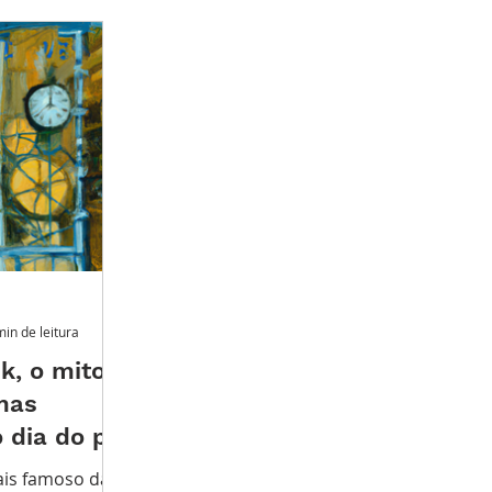
iro
Grandes Relojoeiros
Lançamentos
min de leitura
k, o mito
mas
 dia do pai
ais famoso da