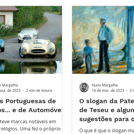
ndes Complicações
Leilões
Conhecimento Relojoe
PO FUTURO
O Inventário
 Margalha
Nuno Margalha
 out. de 2023
2 min de leitura
16 de mar. de 2023
3 
s Portuguesas de
O slogan da Pate
os... e de Automóveis
de Teseu e algu
sugestões para o
 teve marcas notáveis em
relógios. Uma fez o próprio
O que é que o slogan m