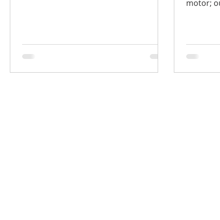
motor; o
Ambas me