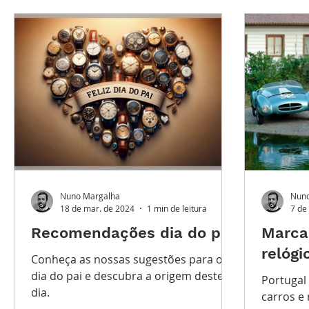
Destaque Principal
Série Solares
Série Gra
Watches and Wonders 2025
LES TUGAS
TEM
Nuno Margalha
Nuno
18 de mar. de 2024
1 min de leitura
7 de
Recomendações dia do pai
Marca
relógi
Conheça as nossas sugestões para o
dia do pai e descubra a origem deste
Portugal
dia.
carros e 