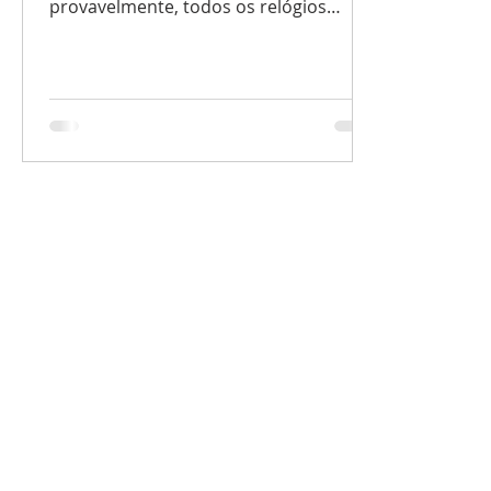
provavelmente, todos os relógios
criados no passado, presente...