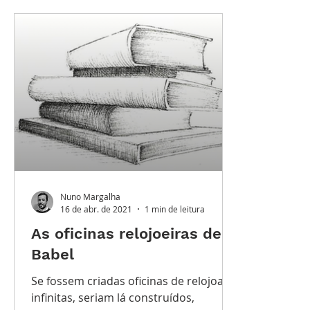
Destaque Principal
Série Solares
Série Gra
Watches and Wonders 2025
LES TUGAS
TEM
Nuno Margalha
16 de abr. de 2021
1 min de leitura
As oficinas relojoeiras de
Babel
Se fossem criadas oficinas de relojoaria
infinitas, seriam lá construídos,