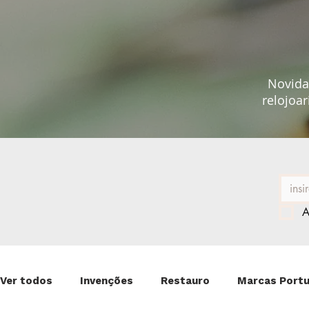
Novidad
relojoar
A
Ver todos
Invenções
Restauro
Marcas Port