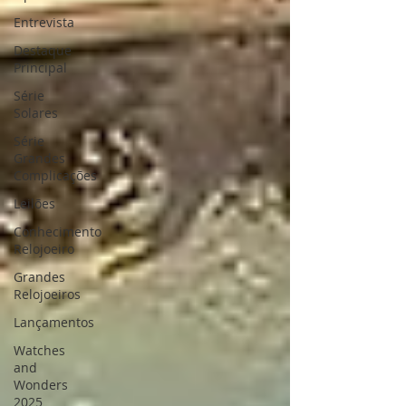
Entrevista
Destaque
Principal
Série
Solares
Série
Grandes
Complicações
Leilões
Conhecimento
Relojoeiro
Grandes
Relojoeiros
Lançamentos
Watches
and
Wonders
2025