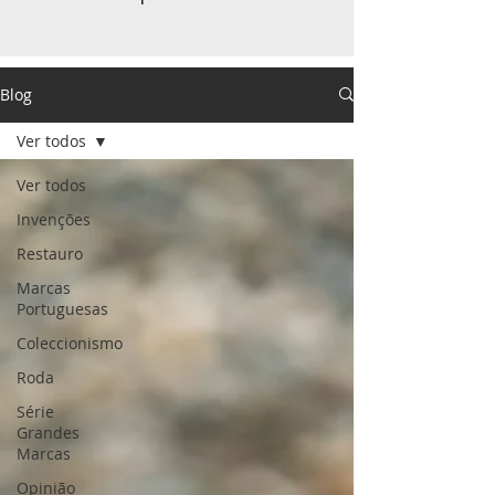
Blog
Ver todos
Ver todos
Invenções
Restauro
Marcas
Portuguesas
Coleccionismo
Roda
Série
Grandes
Marcas
Opinião