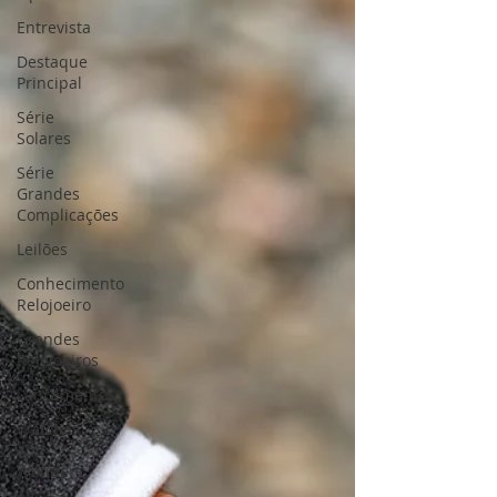
Entrevista
Destaque
Principal
Série
Solares
Série
Grandes
Complicações
Leilões
Conhecimento
Relojoeiro
Grandes
Relojoeiros
Lançamentos
Watches
and
Wonders
2025